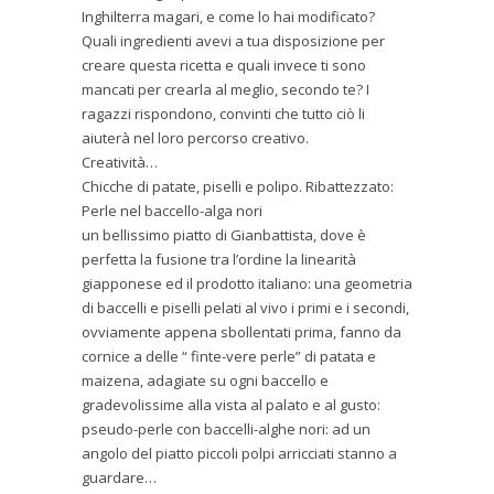
Inghilterra magari, e come lo hai modificato?
Quali ingredienti avevi a tua disposizione per
creare questa ricetta e quali invece ti sono
mancati per crearla al meglio, secondo te? I
ragazzi rispondono, convinti che tutto ciò li
aiuterà nel loro percorso creativo.
Creatività…
Chicche di patate, piselli e polipo. Ribattezzato:
Perle nel baccello-alga nori
un bellissimo piatto di Gianbattista, dove è
perfetta la fusione tra l’ordine la linearità
giapponese ed il prodotto italiano: una geometria
di baccelli e piselli pelati al vivo i primi e i secondi,
ovviamente appena sbollentati prima, fanno da
cornice a delle “ finte-vere perle” di patata e
maizena, adagiate su ogni baccello e
gradevolissime alla vista al palato e al gusto:
pseudo-perle con baccelli-alghe nori: ad un
angolo del piatto piccoli polpi arricciati stanno a
guardare…