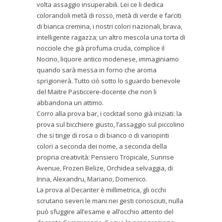
volta assaggio insuperabili. Lei ce li dedica
colorandoli metà di rosso, metà di verde e farciti
di bianca cremina, i nostri colori nazionali, brava,
intelligente ragazza; un altro mescola una torta di
nocciole che già profuma cruda, complice il
Nocino, liquore antico modenese, immaginiamo
quando sarà messa in forno che aroma
sprigionerà. Tutto ciò sotto lo sguardo benevole
del Maitre Pasticcere-docente che non li
abbandona un attimo.
Corro alla prova bar, i cocktail sono già iniziati: la
prova sul bicchiere giusto, l’assaggio sul piccolino
che si tinge di rosa o di bianco o di variopinti
colori a seconda dei nome, a seconda della
propria creatività: Pensiero Tropicale, Sunrise
Avenue, Frozen Belize, Orchidea selvaggia, di
Inna, Alexandru, Mariano, Domenico.
La prova al Decanter è millimetrica, gli occhi
scrutano severi le mani nei gesti conosciuti, nulla
può sfuggire all’esame e all’occhio attento del