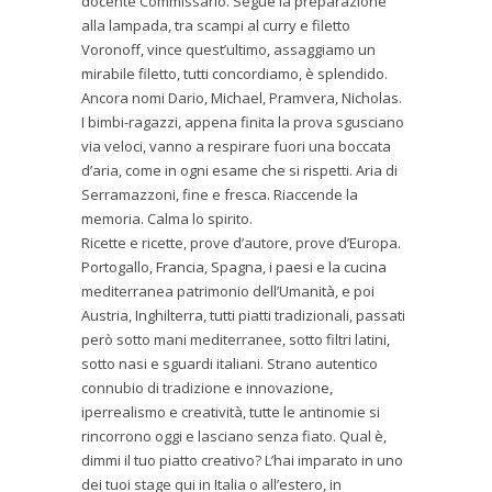
docente Commissario. Segue la preparazione
alla lampada, tra scampi al curry e filetto
Voronoff, vince quest’ultimo, assaggiamo un
mirabile filetto, tutti concordiamo, è splendido.
Ancora nomi Dario, Michael, Pramvera, Nicholas.
I bimbi-ragazzi, appena finita la prova sgusciano
via veloci, vanno a respirare fuori una boccata
d’aria, come in ogni esame che si rispetti. Aria di
Serramazzoni, fine e fresca. Riaccende la
memoria. Calma lo spirito.
Ricette e ricette, prove d’autore, prove d’Europa.
Portogallo, Francia, Spagna, i paesi e la cucina
mediterranea patrimonio dell’Umanità, e poi
Austria, Inghilterra, tutti piatti tradizionali, passati
però sotto mani mediterranee, sotto filtri latini,
sotto nasi e sguardi italiani. Strano autentico
connubio di tradizione e innovazione,
iperrealismo e creatività, tutte le antinomie si
rincorrono oggi e lasciano senza fiato. Qual è,
dimmi il tuo piatto creativo? L’hai imparato in uno
dei tuoi stage qui in Italia o all’estero, in