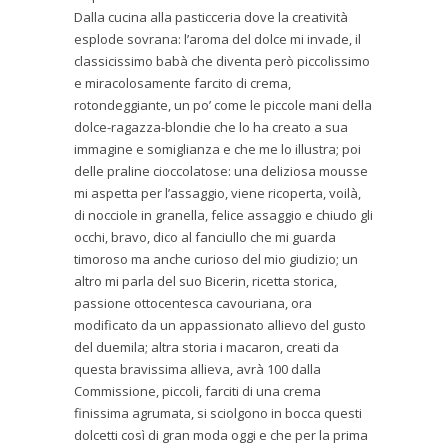
Dalla cucina alla pasticceria dove la creatività
esplode sovrana: l’aroma del dolce mi invade, il
classicissimo babà che diventa però piccolissimo
e miracolosamente farcito di crema,
rotondeggiante, un po’ come le piccole mani della
dolce-ragazza-blondie che lo ha creato a sua
immagine e somiglianza e che me lo illustra; poi
delle praline cioccolatose: una deliziosa mousse
mi aspetta per l’assaggio, viene ricoperta, voilà,
di nocciole in granella, felice assaggio e chiudo gli
occhi, bravo, dico al fanciullo che mi guarda
timoroso ma anche curioso del mio giudizio; un
altro mi parla del suo Bicerin, ricetta storica,
passione ottocentesca cavouriana, ora
modificato da un appassionato allievo del gusto
del duemila; altra storia i macaron, creati da
questa bravissima allieva, avrà 100 dalla
Commissione, piccoli, farciti di una crema
finissima agrumata, si sciolgono in bocca questi
dolcetti così di gran moda oggi e che per la prima