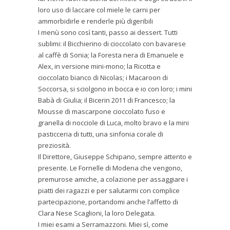
loro uso di laccare col miele le carni per
ammorbidirle e renderle più digeribili
I menù sono così tanti, passo ai dessert. Tutti
sublimi: il Bicchierino di cioccolato con bavarese
al caffè di Sonia; la Foresta nera di Emanuele e
Alex, in versione mini-mono; la Ricotta e
cioccolato bianco di Nicolas; i Macaroon di
Soccorsa, si sciolgono in bocca e io con loro; i mini
Babà di Giulia; il Bicerin 2011 di Francesco; la
Mousse di mascarpone cioccolato fuso e
granella di nocciole di Luca, molto bravo e la mini
pasticceria di tutti, una sinfonia corale di
preziosità.
Il Direttore, Giuseppe Schipano, sempre attento e
presente. Le Fornelle di Modena che vengono,
premurose amiche, a colazione per assaggiare i
piatti dei ragazzi e per salutarmi con complice
partecipazione, portandomi anche l’affetto di
Clara Nese Scaglioni, la loro Delegata.
I miei esami a Serramazzoni. Miei sì, come