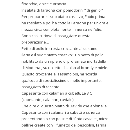
finocchio, anice e arancia.
Insalata di faraona con pomodorini ” di genio ”
Per preparare il suo piatto creativo, Fabio prima
ha rosolato e poi ha cotto la Faraona per un’ora e
mezza circa completamente immersa nell’olio.
Sono così curiosa di assaggiare questa
preparazione…
Petto di pollo in crosta croccante al sesamo
Ilaria e il suo “ piatto creativo”: un petto di pollo
nobilitato da un ripieno di profumata mortadella
di Modena , su un letto di salsa al brandy e miele.
Questo croccante al sesamo poi, mi ricorda
qualcosa di specialissimo e molto importante,
assaggiato di recente…
Capesante con calamari a cubetti, Le 3 C
(capesante, calamari, caviale)
Che dire di questo piatto di Davide che abbina le
Capesante con i calamari a cubetti e scherza
presentandolo con palline di “finto caviale”, micro
palline create con il fumetto dei pesciolini, farina