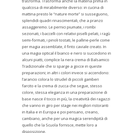
trasforma. Trasforma anche la materia prima in
qualcosa di mirabilmente diverso: in cucina di
mattina presto le “nature morte” si susseguono,
splendidi quadri rinascimentali, che a pranzo
assaggeremo. Le pernici piumate, i rombi
sezionati, i baccelli con relativi piselli pelati, i ragù
semi-formati, i pinoli tostati, le palline-perle come
per magia assemblate, il finto caviale creato. In
una magia optical il bianco e nero si succedono in
alcuni piatti, complice la nera crema di Balsamico
Tradizionale che si sparge a gocce in queste
preparazioni; in altri i colori invece si accendono:
l’arancio colora lo strudel di piccoli gamberi
farcito e la crema di zucca che segue, stesso
colore, stessa eleganza in una preparazione di
base nasce il tocco in più, la creatività dei ragazzi
che vanno in giro per stage nei migliori ristoranti
in Italia e in Europa e poi pensano, creano,
cambiano, anche per una magica serendipità di
quello che la Scuola fornisce, mette loro a
disposizione.