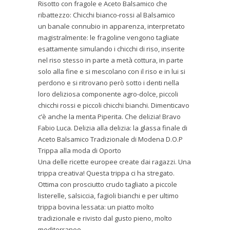
Risotto con fragole e Aceto Balsamico che
ribattezzo: Chicchi bianco-rossi al Balsamico
un banale connubio in apparenza, interpretato
magistralmente: le fragoline vengono tagliate
esattamente simulando i chicchi di riso, inserite
nel riso stesso in parte a metà cottura, in parte
solo alla fine e si mescolano con il riso e in lui si
perdono e si ritrovano però sotto i denti nella
loro deliziosa componente agro-dolce, piccoli
chicchi rossi e piccoli chicchi bianchi. Dimenticavo
c’è anche la menta Piperita. Che delizia! Bravo
Fabio Luca. Delizia alla delizia: la glassa finale di
Aceto Balsamico Tradizionale di Modena D.O.P
Trippa alla moda di Oporto
Una delle ricette europee create dai ragazzi. Una
trippa creativa! Questa trippa ci ha stregato.
Ottima con prosciutto crudo tagliato a piccole
listerelle, salsiccia, fagioli bianchi e per ultimo
trippa bovina lessata: un piatto molto
tradizionale e rivisto dal gusto pieno, molto
mediterraneo