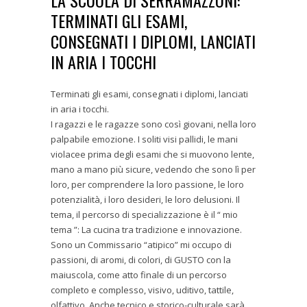
LA SCUOLA DI SERRAMAZZONI:
TERMINATI GLI ESAMI,
CONSEGNATI I DIPLOMI, LANCIATI
IN ARIA I TOCCHI
Terminati gli esami, consegnati i diplomi, lanciati
in aria i tocchi.
I ragazzi e le ragazze sono così giovani, nella loro
palpabile emozione. I soliti visi pallidi, le mani
violacee prima degli esami che si muovono lente,
mano a mano più sicure, vedendo che sono lì per
loro, per comprendere la loro passione, le loro
potenzialità, i loro desideri, le loro delusioni. Il
tema, il percorso di specializzazione è il “ mio
tema ”: La cucina tra tradizione e innovazione.
Sono un Commissario “atipico” mi occupo di
passioni, di aromi, di colori, di GUSTO con la
maiuscola, come atto finale di un percorso
completo e complesso, visivo, uditivo, tattile,
olfattivo. Anche tecnico e storico-culturale sarà