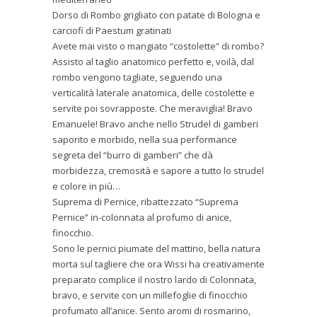
Dorso di Rombo grigliato con patate di Bologna e
carciofi di Paestum gratinati
Avete mai visto o mangiato “costolette” di rombo?
Assisto al taglio anatomico perfetto e, voilà, dal
rombo vengono tagliate, seguendo una
verticalità laterale anatomica, delle costolette e
servite poi sovrapposte. Che meraviglia! Bravo
Emanuele! Bravo anche nello Strudel di gamberi
saporito e morbido, nella sua performance
segreta del “burro di gamberi” che dà
morbidezza, cremosità e sapore a tutto lo strudel
e colore in più…
Suprema di Pernice, ribattezzato “Suprema
Pernice” in-colonnata al profumo di anice,
finocchio.
Sono le pernici piumate del mattino, bella natura
morta sul tagliere che ora Wissi ha creativamente
preparato complice il nostro lardo di Colonnata,
bravo, e servite con un millefoglie di finocchio
profumato all’anice. Sento aromi di rosmarino,