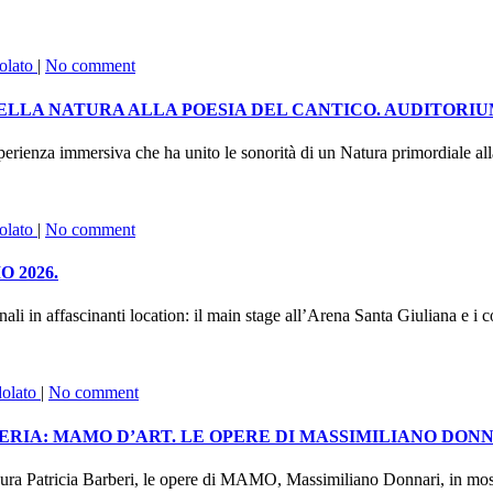
olato
|
No comment
ELLA NATURA ALLA POESIA DEL CANTICO. AUDITORI
enza immersiva che ha unito le sonorità di un Natura primordiale alla
olato
|
No comment
 2026.
in affascinanti location: il main stage all’Arena Santa Giuliana e i c
dolato
|
No comment
TERIA: MAMO D’ART. LE OPERE DI MASSIMILIANO DON
ra Patricia Barberi, le opere di MAMO, Massimiliano Donnari, in mostra