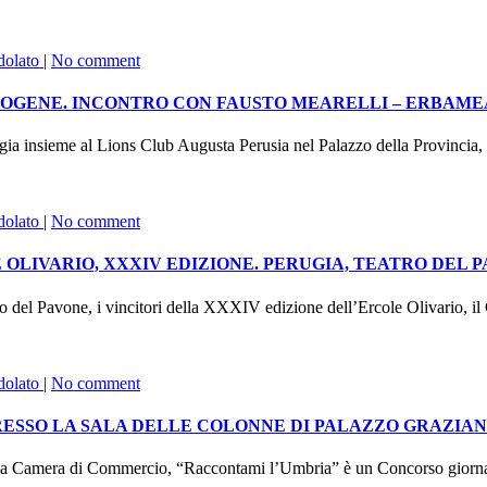
dolato
|
No comment
TOGENE. INCONTRO CON FAUSTO MEARELLI – ERBAME
nsieme al Lions Club Augusta Perusia nel Palazzo della Provincia, co
dolato
|
No comment
LIVARIO, XXXIV EDIZIONE. PERUGIA, TEATRO DEL PAV
el Pavone, i vincitori della XXXIV edizione dell’Ercole Olivario, il
dolato
|
No comment
RESSO LA SALA DELLE COLONNE DI PALAZZO GRAZIAN
mera di Commercio, “Raccontami l’Umbria” è un Concorso giornalist