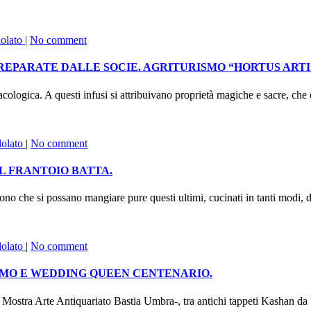
dolato
|
No comment
REPARATE DALLE SOCIE. AGRITURISMO “HORTUS ARTI
logica. A questi infusi si attribuivano proprietà magiche e sacre, che c
dolato
|
No comment
AL FRANTOIO BATTA.
 che si possano mangiare pure questi ultimi, cucinati in tanti modi, del
dolato
|
No comment
AMO E WEDDING QUEEN CENTENARIO.
Arte Antiquariato Bastia Umbra-, tra antichi tappeti Kashan da “Mil