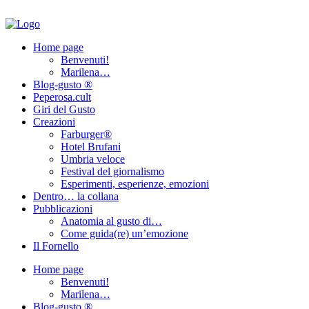
Home page
Benvenuti!
Marilena…
Blog-gusto ®
Peperosa.cult
Giri del Gusto
Creazioni
Farburger®
Hotel Brufani
Umbria veloce
Festival del giornalismo
Esperimenti, esperienze, emozioni
Dentro… la collana
Pubblicazioni
Anatomia al gusto di…
Come guida(re) un’emozione
Il Fornello
Home page
Benvenuti!
Marilena…
Blog-gusto ®