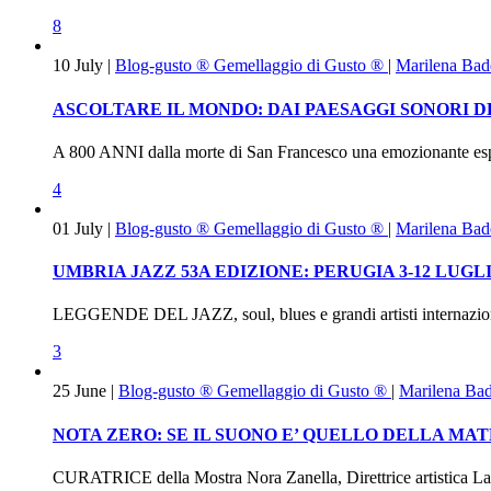
8
10
July
|
Blog-gusto ®
Gemellaggio di Gusto ®
|
Marilena Bad
ASCOLTARE IL MONDO: DAI PAESAGGI SONORI D
A 800 ANNI dalla morte di San Francesco una emozionante esperi
4
01
July
|
Blog-gusto ®
Gemellaggio di Gusto ®
|
Marilena Bad
UMBRIA JAZZ 53A EDIZIONE: PERUGIA 3-12 LUGLIO
LEGGENDE DEL JAZZ, soul, blues e grandi artisti internazionali 
3
25
June
|
Blog-gusto ®
Gemellaggio di Gusto ®
|
Marilena Ba
NOTA ZERO: SE IL SUONO E’ QUELLO DELLA MA
CURATRICE della Mostra Nora Zanella, Direttrice artistica Lau