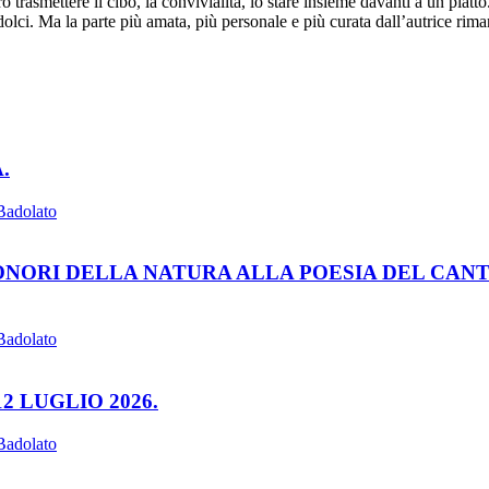
trasmettere il cibo, la convivialità, lo stare insieme davanti a un piatto
 dolci. Ma la parte più amata, più personale e più curata dall’autrice ri
.
Badolato
ONORI DELLA NATURA ALLA POESIA DEL CAN
Badolato
2 LUGLIO 2026.
Badolato