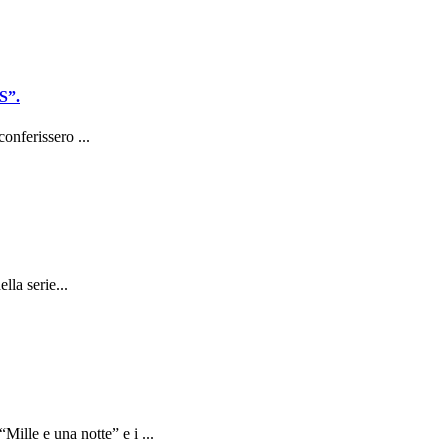
S”.
onferissero ...
la serie...
le e una notte” e i ...