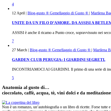
4
12
April
|
Blog-gusto ®
Gemellaggio di Gusto ®
|
Marilena Ba
UNITE DA UN FILO D’AMORE. DA ASSISI A BETL
ASSISI è anche il ricamo a Punto croce, sopravvissuto nei secoli. 
7
27
March
|
Blog-gusto ®
Gemellaggio di Gusto ®
|
Marilena B
GARDEN CLUB PERUGIA: I GIARDINI SEGRETI.
INCONTRIAMOCI AI GIARDINI. Il primo di una serie di incontr
5
Anatomia al gusto di…
cioccolato, caffè, acqua, tè, vini dolci e da meditazione
Non è un romanzo, un’autobiografia o un libro di ricette. Forse tutte e