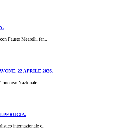
A.
n Fausto Mearelli, far...
ONE, 22 APRILE 2026.
 Concorso Nazionale...
I-PERUGIA.
ico internazionale c...