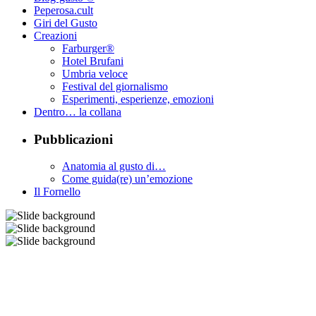
Peperosa.cult
Giri del Gusto
Creazioni
Farburger®
Hotel Brufani
Umbria veloce
Festival del giornalismo
Esperimenti, esperienze, emozioni
Dentro… la collana
Pubblicazioni
Anatomia al gusto di…
Come guida(re) un’emozione
Il Fornello