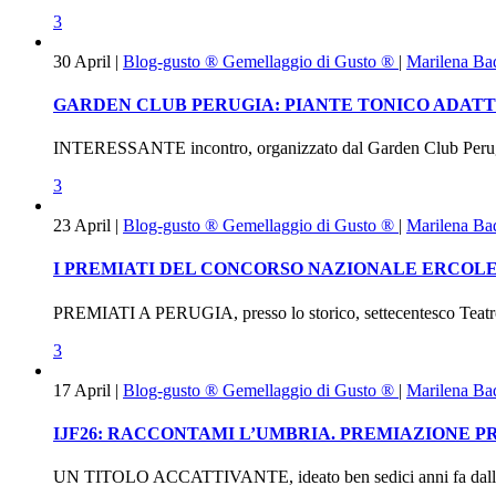
3
30
April
|
Blog-gusto ®
Gemellaggio di Gusto ®
|
Marilena Ba
GARDEN CLUB PERUGIA: PIANTE TONICO ADAT
INTERESSANTE incontro, organizzato dal Garden Club Perugia i
3
23
April
|
Blog-gusto ®
Gemellaggio di Gusto ®
|
Marilena Ba
I PREMIATI DEL CONCORSO NAZIONALE ERCOLE O
PREMIATI A PERUGIA, presso lo storico, settecentesco Teatro d
3
17
April
|
Blog-gusto ®
Gemellaggio di Gusto ®
|
Marilena Ba
IJF26: RACCONTAMI L’UMBRIA. PREMIAZIONE P
UN TITOLO ACCATTIVANTE, ideato ben sedici anni fa dalla Ca