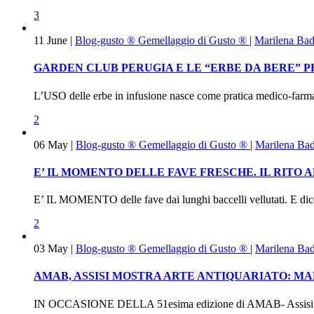
3
11
June
|
Blog-gusto ®
Gemellaggio di Gusto ®
|
Marilena Ba
GARDEN CLUB PERUGIA E LE “ERBE DA BERE” P
L’USO delle erbe in infusione nasce come pratica medico-farmaco
2
06
May
|
Blog-gusto ®
Gemellaggio di Gusto ®
|
Marilena Ba
E’ IL MOMENTO DELLE FAVE FRESCHE. IL RITO 
E’ IL MOMENTO delle fave dai lunghi baccelli vellutati. E dicono
2
03
May
|
Blog-gusto ®
Gemellaggio di Gusto ®
|
Marilena Ba
AMAB, ASSISI MOSTRA ARTE ANTIQUARIATO: M
IN OCCASIONE DELLA 51esima edizione di AMAB- Assisi Mostra 