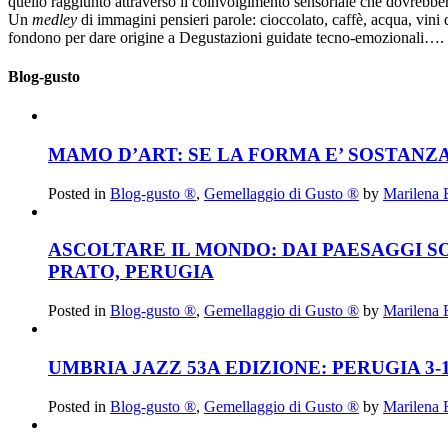
quello raggiunto attraverso il coinvolgimento sensoriale che dovrebbero 
Un
medley
di immagini pensieri parole: cioccolato, caffè, acqua, vini
fondono per dare origine a Degustazioni guidate tecno-emozionali….
Blog-gusto
MAMO D’ART: SE LA FORMA E’ SOSTANZA
Posted in
Blog-gusto ®
,
Gemellaggio di Gusto ®
by
Marilena 
ASCOLTARE IL MONDO: DAI PAESAGGI S
PRATO, PERUGIA
Posted in
Blog-gusto ®
,
Gemellaggio di Gusto ®
by
Marilena 
UMBRIA JAZZ 53A EDIZIONE: PERUGIA 3-1
Posted in
Blog-gusto ®
,
Gemellaggio di Gusto ®
by
Marilena 