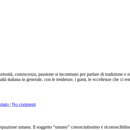
iosità, conoscenza, passione si incontrano per parlare di tradizione e nuo
ltà italiana in generale, con le tendenze, i gusti, le eccellenze che ci r
olato
|
No comment
zione umana. Il soggetto “umano” conosciutissimo e riconoscibilissi