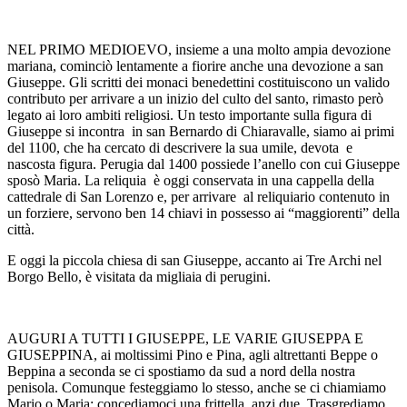
NEL PRIMO MEDIOEVO, insieme a una molto ampia devozione
mariana, cominciò lentamente a fiorire anche una devozione a san
Giuseppe. Gli scritti dei monaci benedettini costituiscono un valido
contributo per arrivare a un inizio del culto del santo, rimasto però
legato ai loro ambiti religiosi. Un testo importante sulla figura di
Giuseppe si incontra in san Bernardo di Chiaravalle, siamo ai primi
del 1100, che ha cercato di descrivere la sua umile, devota e
nascosta figura. Perugia dal 1400 possiede l’anello con cui Giuseppe
sposò Maria. La reliquia è oggi conservata in una cappella della
cattedrale di San Lorenzo e, per arrivare al reliquiario contenuto in
un forziere, servono ben 14 chiavi in possesso ai “maggiorenti” della
città.
E oggi la piccola chiesa di san Giuseppe, accanto ai Tre Archi nel
Borgo Bello, è visitata da migliaia di perugini.
AUGURI A TUTTI I GIUSEPPE, LE VARIE GIUSEPPA E
GIUSEPPINA, ai moltissimi Pino e Pina, agli altrettanti Beppe o
Beppina a seconda se ci spostiamo da sud a nord della nostra
penisola. Comunque festeggiamo lo stesso, anche se ci chiamiamo
Mario o Maria: concediamoci una frittella, anzi due. Trasgrediamo