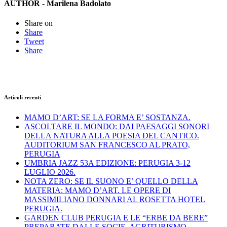
AUTHOR - Marilena Badolato
Share on
Share
Tweet
Share
Articoli recenti
MAMO D’ART: SE LA FORMA E’ SOSTANZA.
ASCOLTARE IL MONDO: DAI PAESAGGI SONORI
DELLA NATURA ALLA POESIA DEL CANTICO.
AUDITORIUM SAN FRANCESCO AL PRATO,
PERUGIA
UMBRIA JAZZ 53A EDIZIONE: PERUGIA 3-12
LUGLIO 2026.
NOTA ZERO: SE IL SUONO E’ QUELLO DELLA
MATERIA: MAMO D’ART. LE OPERE DI
MASSIMILIANO DONNARI AL ROSETTA HOTEL
PERUGIA.
GARDEN CLUB PERUGIA E LE “ERBE DA BERE”
PREPARATE DALLE SOCIE. AGRITURISMO