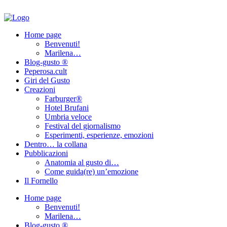
Home page
Benvenuti!
Marilena…
Blog-gusto ®
Peperosa.cult
Giri del Gusto
Creazioni
Farburger®
Hotel Brufani
Umbria veloce
Festival del giornalismo
Esperimenti, esperienze, emozioni
Dentro… la collana
Pubblicazioni
Anatomia al gusto di…
Come guida(re) un’emozione
Il Fornello
Home page
Benvenuti!
Marilena…
Blog-gusto ®