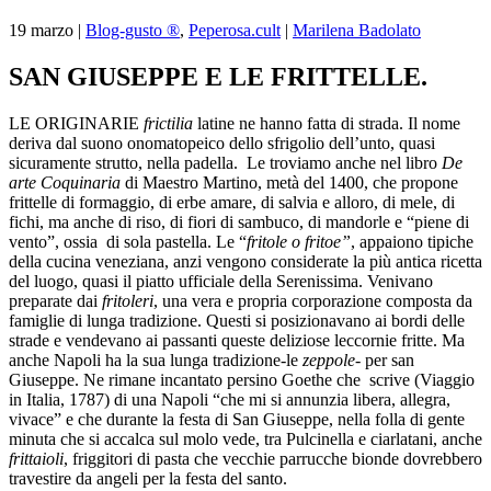
19
marzo
|
Blog-gusto ®
,
Peperosa.cult
|
Marilena Badolato
SAN GIUSEPPE E LE FRITTELLE.
LE ORIGINARIE
frictilia
latine ne hanno fatta di strada. Il nome
deriva dal suono onomatopeico dello sfrigolio dell’unto, quasi
sicuramente strutto, nella padella. Le troviamo anche nel libro
De
arte Coquinaria
di Maestro Martino, metà del 1400, che propone
frittelle di formaggio, di erbe amare, di salvia e alloro, di mele, di
fichi, ma anche di riso, di fiori di sambuco, di mandorle e “piene di
vento”, ossia di sola pastella. Le “
fritole o fritoe”
, appaiono tipiche
della cucina veneziana, anzi vengono considerate la più antica ricetta
del luogo, quasi il piatto ufficiale della Serenissima. Venivano
preparate dai
fritoleri
, una vera e propria corporazione composta da
famiglie di lunga tradizione. Questi si posizionavano ai bordi delle
strade e vendevano ai passanti queste deliziose leccornie fritte. Ma
anche Napoli ha la sua lunga tradizione-le
zeppole
- per san
Giuseppe. Ne rimane incantato persino Goethe che scrive (Viaggio
in Italia, 1787) di una Napoli “che mi si annunzia libera, allegra,
vivace” e che durante la festa di San Giuseppe, nella folla di gente
minuta che si accalca sul molo vede, tra Pulcinella e ciarlatani, anche
frittaioli
, friggitori di pasta che vecchie parrucche bionde dovrebbero
travestire da angeli per la festa del santo.