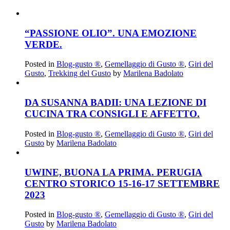
“PASSIONE OLIO”. UNA EMOZIONE
VERDE.
Posted in
Blog-gusto ®
,
Gemellaggio di Gusto ®
,
Giri del
Gusto
,
Trekking del Gusto
by
Marilena Badolato
DA SUSANNA BADII: UNA LEZIONE DI
CUCINA TRA CONSIGLI E AFFETTO.
Posted in
Blog-gusto ®
,
Gemellaggio di Gusto ®
,
Giri del
Gusto
by
Marilena Badolato
UWINE, BUONA LA PRIMA. PERUGIA
CENTRO STORICO 15-16-17 SETTEMBRE
2023
Posted in
Blog-gusto ®
,
Gemellaggio di Gusto ®
,
Giri del
Gusto
by
Marilena Badolato