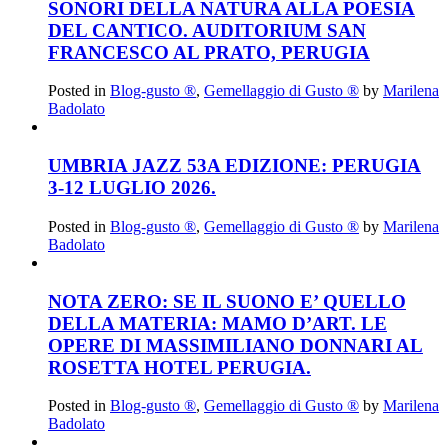
SONORI DELLA NATURA ALLA POESIA
DEL CANTICO. AUDITORIUM SAN
FRANCESCO AL PRATO, PERUGIA
Posted in
Blog-gusto ®
,
Gemellaggio di Gusto ®
by
Marilena
Badolato
UMBRIA JAZZ 53A EDIZIONE: PERUGIA
3-12 LUGLIO 2026.
Posted in
Blog-gusto ®
,
Gemellaggio di Gusto ®
by
Marilena
Badolato
NOTA ZERO: SE IL SUONO E’ QUELLO
DELLA MATERIA: MAMO D’ART. LE
OPERE DI MASSIMILIANO DONNARI AL
ROSETTA HOTEL PERUGIA.
Posted in
Blog-gusto ®
,
Gemellaggio di Gusto ®
by
Marilena
Badolato