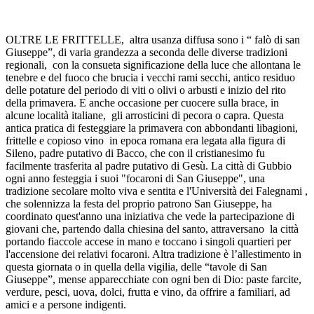
OLTRE LE FRITTELLE, altra usanza diffusa sono i “ falò di san
Giuseppe”, di varia grandezza a seconda delle diverse tradizioni
regionali, con la consueta significazione della luce che allontana le
tenebre e del fuoco che brucia i vecchi rami secchi, antico residuo
delle potature del periodo di viti o olivi o arbusti e inizio del rito
della primavera. E anche occasione per cuocere sulla brace, in
alcune località italiane, gli arrosticini di pecora o capra. Questa
antica pratica di festeggiare la primavera con abbondanti libagioni,
frittelle e copioso vino in epoca romana era legata alla figura di
Sileno, padre putativo di Bacco, che con il cristianesimo fu
facilmente trasferita al padre putativo di Gesù. La città di Gubbio
ogni anno festeggia i suoi "focaroni di San Giuseppe", una
tradizione secolare molto viva e sentita e l'Università dei Falegnami ,
che solennizza la festa del proprio patrono San Giuseppe, ha
coordinato quest'anno una iniziativa che vede la partecipazione di
giovani che, partendo dalla chiesina del santo, attraversano la città
portando fiaccole accese in mano e toccano i singoli quartieri per
l'accensione dei relativi focaroni. Altra tradizione è l’allestimento in
questa giornata o in quella della vigilia, delle “tavole di San
Giuseppe”, mense apparecchiate con ogni ben di Dio: paste farcite,
verdure, pesci, uova, dolci, frutta e vino, da offrire a familiari, ad
amici e a persone indigenti.