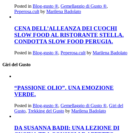
Posted in
Blog-gusto ®
,
Gemellaggio di Gusto ®
,
Peperosa.cult
by
Marilena Badolato
CENA DELL’ALLEANZA DEI CUOCHI
SLOW FOOD AL RISTORANTE STELLA.
CONDOTTA SLOW FOOD PERUGIA.
Posted in
Blog-gusto ®
,
Peperosa.cult
by
Marilena Badolato
Giri del Gusto
“PASSIONE OLIO”. UNA EMOZIONE
VERDE.
Posted in
Blog-gusto ®
,
Gemellaggio di Gusto ®
,
Giri del
Gusto
,
Trekking del Gusto
by
Marilena Badolato
DA SUSANNA BADII: UNA LEZIONE DI