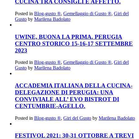
CUCINA TRA CONSIGLI E AFFETTO.
Posted in
Blog-gusto ®
,
Gemellaggio di Gusto ®
,
Giri del
Gusto
by
Marilena Badolato
UWINE, BUONA LA PRIMA. PERUGIA
CENTRO STORICO 15-16-17 SETTEMBRE
2023
Posted in
Blog-gusto ®
,
Gemellaggio di Gusto ®
,
Giri del
Gusto
by
Marilena Badolato
ACCADEMIA ITALIANA DELLA CUCINA-
DELEGAZIONE DI PERUGIA: UNA
CONVIVIALE ALL’ EVO BISTROT DI
CENTUMBRIE-AGELLO.
Posted in
Blog-gusto ®
,
Giri del Gusto
by
Marilena Badolato
FESTIVOL 2021: 30-31 OTTOBRE A TREVI