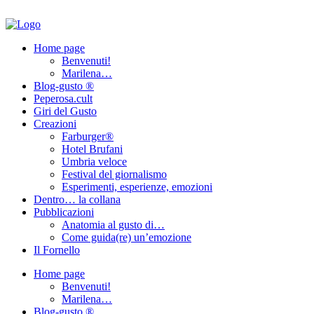
Home page
Benvenuti!
Marilena…
Blog-gusto ®
Peperosa.cult
Giri del Gusto
Creazioni
Farburger®
Hotel Brufani
Umbria veloce
Festival del giornalismo
Esperimenti, esperienze, emozioni
Dentro… la collana
Pubblicazioni
Anatomia al gusto di…
Come guida(re) un’emozione
Il Fornello
Home page
Benvenuti!
Marilena…
Blog-gusto ®