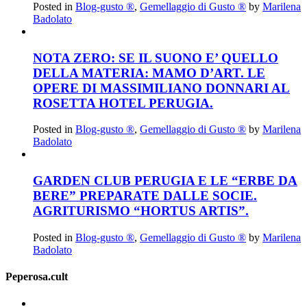
Posted in
Blog-gusto ®
,
Gemellaggio di Gusto ®
by
Marilena
Badolato
NOTA ZERO: SE IL SUONO E’ QUELLO
DELLA MATERIA: MAMO D’ART. LE
OPERE DI MASSIMILIANO DONNARI AL
ROSETTA HOTEL PERUGIA.
Posted in
Blog-gusto ®
,
Gemellaggio di Gusto ®
by
Marilena
Badolato
GARDEN CLUB PERUGIA E LE “ERBE DA
BERE” PREPARATE DALLE SOCIE.
AGRITURISMO “HORTUS ARTIS”.
Posted in
Blog-gusto ®
,
Gemellaggio di Gusto ®
by
Marilena
Badolato
Peperosa.cult