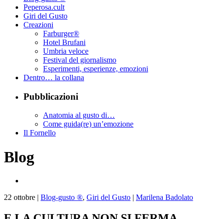
Peperosa.cult
Giri del Gusto
Creazioni
Farburger®
Hotel Brufani
Umbria veloce
Festival del giornalismo
Esperimenti, esperienze, emozioni
Dentro… la collana
Pubblicazioni
Anatomia al gusto di…
Come guida(re) un’emozione
Il Fornello
Blog
22
ottobre
|
Blog-gusto ®
,
Giri del Gusto
|
Marilena Badolato
E LA CULTURA NON SI FERMA.