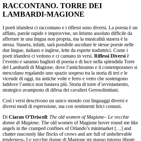
RACCONTANO. TORRE DEI
LAMBARDI-MAGIONE
I poeti irlandesi ci raccontano e i riflessi sono diversi. La poesia è un
afflato, parole rapide e improvvise, un lirismo assoluto difficile da
afferrare in una lingua non propria, ma la musicalità stasera è la
stessa. Stasera, infatti, sarà possibile ascoltare le stesse poesie nelle
due lingue, italiano e inglese, lette da esperte traduttrici. Come i
poeti irlandesi ci vedono e ci cantano in versi.
Riflessi Diversi
è
l’evento e saranno bagliori di poesia e di luce nella splendida Torre
del Lambardi di Magione, dove l’antichissimo e il contemporaneo si
mescolano regalando uno spazio sospeso tra la storia di ieri e le
vicende di oggi, tra antiche volte e ferro e vetro che sostengono
laddove l’antico non bastava più. Storia di torre d’avvistamento,
strategico avamposto di difesa dei cavalieri Gerosolimitani.
Così i versi descrivono un unico mondo con linguaggi diversi e
diversi modi di espressione, ma con
sentimenti lirici comuni.
Di
Ciaran O’Driscoll
:
The old women of Magione
–
Le vecchie
donne di Magione
. The old women of Magione hover round me like
angels in the cramped confines of Orlando’s minimarket […] and
chatter raucously like flocks of crows and are full of unbelievable
tenderness- Le vecchie donne di Magione mi stanno intorno librate