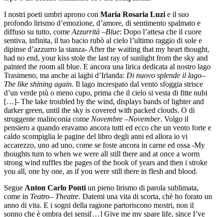
I nostri poeti umbri aprono con
Maria Rosaria Luzi
e il suo
profondo lirismo d’emozione, d’amore, di sentimento spalmato e
diffuso su tutto, come
Azzurrità
–
Blue
: Dopo l’attesa che il cuore
sentiva, infinita, il tuo bacio rubò al cielo l’ultimo raggio di sole e
dipinse d’azzurro la stanza- After the waiting that my heart thought,
had no end, your kiss stole the last ray of sunlight from the sky and
painted the room all blue. E ancora una lirica dedicata al nostro lago
Trasimeno, ma anche ai laghi d’Irlanda:
Di nuovo splende il lago
–
The like shining again
. Il lago increspato dal vento sfoggia strisce
d’un verde più o meno cupo, prima che il cielo si vesta di fitte nubi
[…]-
The lake troubled by the wind, displays bands of lighter and
darker green, until the sky is covered with packed clouds.
O di
struggente malinconia come
Novembre –November
. Volgo il
pensiero a quando eravamo ancora tutti ed ecco che un vento forte e
caldo scompiglia le pagine del
libro degli anni ed allora io vi
accarezzo, uno ad uno, come se foste ancora in carne ed ossa -My
thoughts turn to when we were all still there and at once a worm
strong wind ruffles the pages of the book of years and then i stroke
you all, one by one, as if you were still there in flesh and blood.
Segue
Anton Carlo Ponti
un pieno lirismo di parola sublimata,
come in
Teatro
–
Theatre
. Datemi una vita di scorta, chè ho forato un
anno di vita. E i sogni della ragione partoriscono mostri, non il
sonno che è ombra dei sensi[…]
Give me my spare life, since I’ve