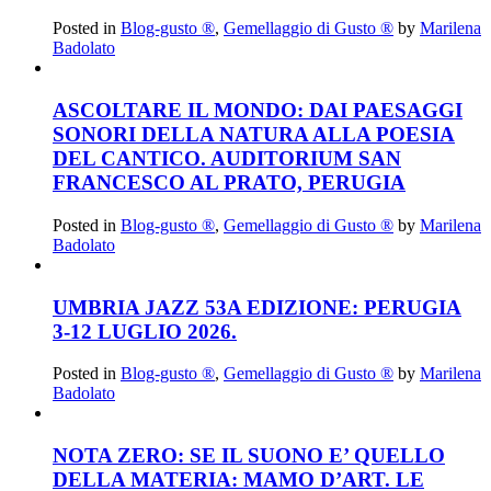
Posted in
Blog-gusto ®
,
Gemellaggio di Gusto ®
by
Marilena
Badolato
ASCOLTARE IL MONDO: DAI PAESAGGI
SONORI DELLA NATURA ALLA POESIA
DEL CANTICO. AUDITORIUM SAN
FRANCESCO AL PRATO, PERUGIA
Posted in
Blog-gusto ®
,
Gemellaggio di Gusto ®
by
Marilena
Badolato
UMBRIA JAZZ 53A EDIZIONE: PERUGIA
3-12 LUGLIO 2026.
Posted in
Blog-gusto ®
,
Gemellaggio di Gusto ®
by
Marilena
Badolato
NOTA ZERO: SE IL SUONO E’ QUELLO
DELLA MATERIA: MAMO D’ART. LE