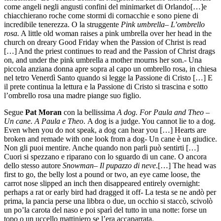
come angeli negli angusti confini del minimarket di Orlando[…]e
chiacchierano roche come stormi di cornacchie e sono piene di
incredibile tenerezza.
O la struggente
Pink umbrella
–
L’ombrello
rosa.
A little old woman raises a pink umbrella over her head in the
church on dreary Good Friday when the Passion of Christ is read
[…] And the priest continues to read and the Passion of Christ drags
on, and under the pink umbrella a mother mourns her son.-
Una
piccola anziana donna apre sopra al capo un ombrello rosa, in chiesa
nel tetro Venerdì Santo quando si legge la Passione di Cristo […] E
il prete continua la lettura e la Passione di Cristo si trascina e sotto
l’ombrello
rosa una madre piange suo figlio.
Segue
Pat Moran
con la bellissima
A dog. For Paula and Theo
–
Un cane. A Paula e Theo
.
A dog is a judge. You cannot lie to a dog.
Even when you do not speak, a dog can hear you […] Hearts are
broken and remade with one look from a dog- Un cane è un giudice.
Non gli puoi mentire. Anche quando non parli può sentirti […]
Cuori si spezzano e riparano con lo sguardo di un cane. O ancora
dello stesso autore
Snowman
–
Il pupazzo di neve
.[…] The head was
first to go, the belly lost a pound or two, an eye came loose, the
carrot nose slipped an inch then disappeared entirely overnight:
perhaps a rat or early bird had dragged it off- La testa se ne andò per
prima, la pancia perse una libbra o due, un occhio si staccò, scivolò
un po’la carota del naso e poi sparì del tutto in una notte: forse un
topo o un
uccello mattiniero se l’era accaparrata.