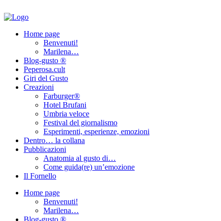
Home page
Benvenuti!
Marilena…
Blog-gusto ®
Peperosa.cult
Giri del Gusto
Creazioni
Farburger®
Hotel Brufani
Umbria veloce
Festival del giornalismo
Esperimenti, esperienze, emozioni
Dentro… la collana
Pubblicazioni
Anatomia al gusto di…
Come guida(re) un’emozione
Il Fornello
Home page
Benvenuti!
Marilena…
Blog-gusto ®