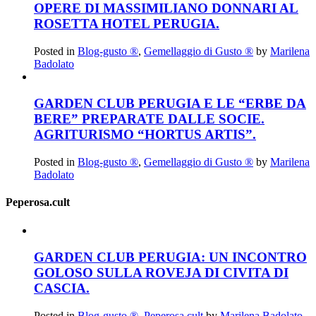
OPERE DI MASSIMILIANO DONNARI AL
ROSETTA HOTEL PERUGIA.
Posted in
Blog-gusto ®
,
Gemellaggio di Gusto ®
by
Marilena
Badolato
GARDEN CLUB PERUGIA E LE “ERBE DA
BERE” PREPARATE DALLE SOCIE.
AGRITURISMO “HORTUS ARTIS”.
Posted in
Blog-gusto ®
,
Gemellaggio di Gusto ®
by
Marilena
Badolato
Peperosa.cult
GARDEN CLUB PERUGIA: UN INCONTRO
GOLOSO SULLA ROVEJA DI CIVITA DI
CASCIA.
Posted in
Blog-gusto ®
,
Peperosa.cult
by
Marilena Badolato