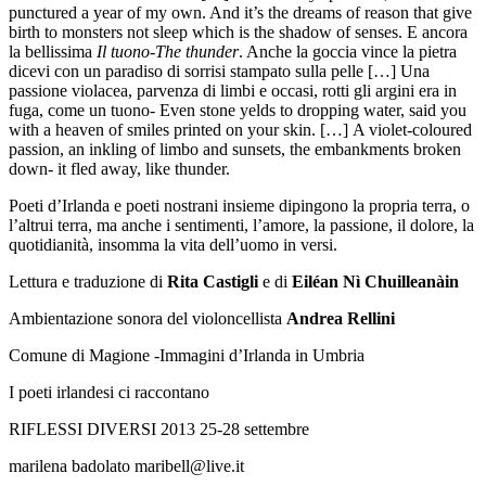
punctured a year of my own. And it’s the dreams of reason that give
birth to monsters not sleep which is the shadow of senses.
E ancora
la bellissima
Il tuono-The thunder
. Anche la
goccia vince la pietra
dicevi con
un paradiso di sorrisi stampato sulla pelle […] Una
passione violacea, parvenza di limbi e occasi, rotti gli argini era in
fuga, come un tuono- Even stone yelds to dropping water, said you
with a heaven of smiles printed on your skin. […]
A violet-coloured
passion, an inkling of limbo and sunsets, the embankments broken
down- it fled away, like thunder.
Poeti d’Irlanda e poeti nostrani insieme dipingono la propria terra, o
l’altrui terra, ma anche i sentimenti, l’amore, la passione, il dolore, la
quotidianità, insomma la vita dell’uomo in versi.
Lettura e traduzione di
Rita Castigli
e di
Eiléan Nì Chuilleanàin
Ambientazione sonora del violoncellista
Andrea Rellini
Comune di Magione -Immagini d’Irlanda in Umbria
I poeti irlandesi ci raccontano
RIFLESSI
DIVERSI 2013
25-28 settembre
marilena badolato
maribell@live.it