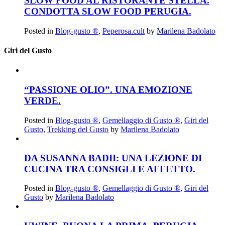
SLOW FOOD AL RISTORANTE STELLA.
CONDOTTA SLOW FOOD PERUGIA.
Posted in
Blog-gusto ®
,
Peperosa.cult
by
Marilena Badolato
Giri del Gusto
“PASSIONE OLIO”. UNA EMOZIONE
VERDE.
Posted in
Blog-gusto ®
,
Gemellaggio di Gusto ®
,
Giri del
Gusto
,
Trekking del Gusto
by
Marilena Badolato
DA SUSANNA BADII: UNA LEZIONE DI
CUCINA TRA CONSIGLI E AFFETTO.
Posted in
Blog-gusto ®
,
Gemellaggio di Gusto ®
,
Giri del
Gusto
by
Marilena Badolato