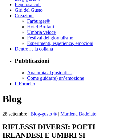
Peperosa.cult
Giri del Gusto
Creazioni
Farburger®
Hotel Brufani
Umbria veloce
Festival del giornalismo
Esperimenti, esperienze, emozioni
Dentro… la collana
Pubblicazioni
Anatomia al gusto di…
Come guida(re) un’emozione
Il Fornello
Blog
28
settembre
|
Blog-gusto ®
|
Marilena Badolato
RIFLESSI DIVERSI: POETI
IRLANDESI E UMBRI SI