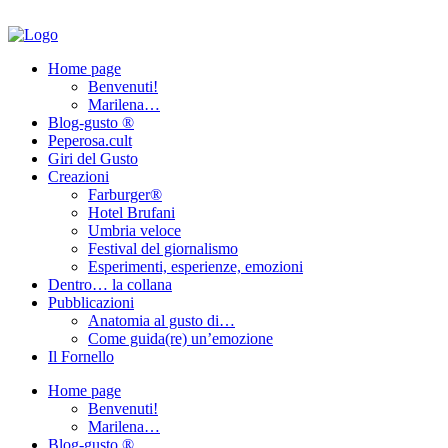
Home page
Benvenuti!
Marilena…
Blog-gusto ®
Peperosa.cult
Giri del Gusto
Creazioni
Farburger®
Hotel Brufani
Umbria veloce
Festival del giornalismo
Esperimenti, esperienze, emozioni
Dentro… la collana
Pubblicazioni
Anatomia al gusto di…
Come guida(re) un’emozione
Il Fornello
Home page
Benvenuti!
Marilena…
Blog-gusto ®