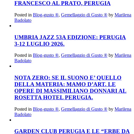
FRANCESCO AL PRATO, PERUGIA
Posted in
Blog-gusto ®
,
Gemellaggio di Gusto ®
by
Marilena
Badolato
UMBRIA JAZZ 53A EDIZIONE: PERUGIA
3-12 LUGLIO 2026.
Posted in
Blog-gusto ®
,
Gemellaggio di Gusto ®
by
Marilena
Badolato
NOTA ZERO: SE IL SUONO E’ QUELLO
DELLA MATERIA: MAMO D’ART. LE
OPERE DI MASSIMILIANO DONNARI AL
ROSETTA HOTEL PERUGIA.
Posted in
Blog-gusto ®
,
Gemellaggio di Gusto ®
by
Marilena
Badolato
GARDEN CLUB PERUGIA E LE “ERBE DA