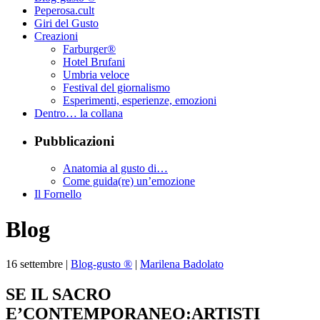
Peperosa.cult
Giri del Gusto
Creazioni
Farburger®
Hotel Brufani
Umbria veloce
Festival del giornalismo
Esperimenti, esperienze, emozioni
Dentro… la collana
Pubblicazioni
Anatomia al gusto di…
Come guida(re) un’emozione
Il Fornello
Blog
16
settembre
|
Blog-gusto ®
|
Marilena Badolato
SE IL SACRO
E’CONTEMPORANEO:ARTISTI