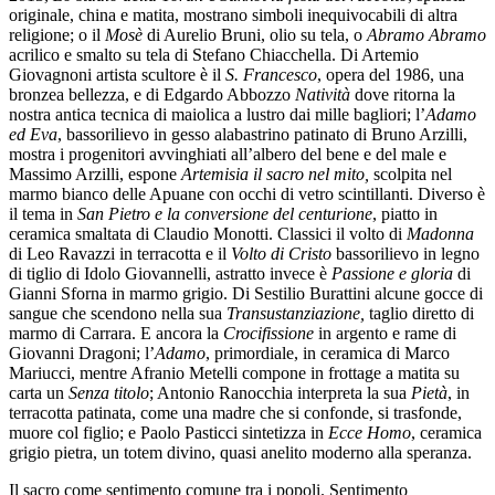
originale, china e matita, mostrano simboli inequivocabili di altra
religione; o il
Mosè
di Aurelio Bruni, olio su tela, o
Abramo Abramo
acrilico e smalto su tela di Stefano Chiacchella. Di Artemio
Giovagnoni artista scultore è il
S. Francesco
, opera del 1986, una
bronzea bellezza, e di Edgardo Abbozzo
Natività
dove ritorna la
nostra antica tecnica di maiolica a lustro dai mille bagliori; l’
Adamo
ed Eva
, bassorilievo in gesso alabastrino patinato di Bruno Arzilli,
mostra i progenitori avvinghiati all’albero del bene e del male e
Massimo Arzilli, espone
Artemisia il sacro nel mito,
scolpita nel
marmo bianco delle Apuane con occhi di vetro scintillanti. Diverso è
il tema in
San Pietro e la conversione del centurione
, piatto in
ceramica smaltata di Claudio Monotti. Classici il volto di
Madonna
di Leo Ravazzi in terracotta e il
Volto di Cristo
bassorilievo in legno
di tiglio di Idolo Giovannelli, astratto invece è
Passione e gloria
di
Gianni Sforna in marmo grigio. Di Sestilio Burattini alcune gocce di
sangue che scendono nella sua
Transustanziazione,
taglio diretto di
marmo di Carrara. E ancora la
Crocifissione
in argento e rame di
Giovanni Dragoni; l’
Adamo
, primordiale, in ceramica di Marco
Mariucci, mentre Afranio Metelli compone in frottage a matita su
carta un
Senza titolo
; Antonio Ranocchia interpreta la sua
Pietà
, in
terracotta patinata, come una madre che si confonde, si trasfonde,
muore col figlio; e Paolo Pasticci sintetizza in
Ecce Homo
, ceramica
grigio pietra, un totem divino, quasi anelito moderno alla speranza.
Il sacro come sentimento comune tra i popoli. Sentimento