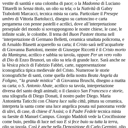
vestite di santità e una colomba di pace; o la
Madonna
di Luciano
Tittarelli in
Senza titolo
, un olio su tela; o la
Natività
di Gabry
Trabolotti Marcacci, tecnica mista su carta. Particolare il
Presepe
umbro
di Vittoria Bartolucci, disegno su cartoncino e carta
pergamena con penne pastelli e acrilici, dove all’interpretazione
presepiale del mondo si sovrappongono le nostre chiese, le case, le
infinite scale, le colombe. Il tema del
Buon Pastore
ritorna nell
‘interpretazione di Germano Belletti, ceramica smaltata policroma, e
di Arnaldo Blasetti acquerello su carta; il
Cristo
sarà nell’acquaforte
di Giovanna Bartoloni, mentre di Giuseppe Riccetti è il
Cristo morto
da Mantegna
, acrilico e sabbia su tavola, oppure
Per un vero volto
di Dio
di Enzo Brunori, un olio su tela di grande luce. Sarà anche ne
la
Vesica piscis
di Fabrizio Fabbri, carte, rappresentazione
iconografica tipica medievale del Cristo. Numerose le storie
iconografiche di santi, come quella della nostra
Beata Angela da
Foligno, “la grande mistica”
di Giovanna Bruschi, disegno a matita
su carta; o
S. Antonio Abate,
acrilico su tavola
,
interpretazione
diversa del santo degli animali; o il classico
San Francesco e storie
,
una xilografia di Diego Donati, il nostro padre Diego. Maria
Antonietta Taticchi con
Chiara luce sulla città
, pittura su ceramica,
interpreta la santa come una luce angelica posata sul panorama verde
di ulivi, di case, di chiese d’Assisi; o il
Padre Fedele
tecnica mista
su faesite di Manuel Campus. Giorgio Maddoli vede la Crocifissione
come buio, perdita di luce nel suo
E si fece buio su tutta la terra
,
olio su tavola. Così è anche nella
Deposizione
di Carlo Germini, olio