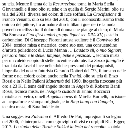
su tela. Mentre il tema de la
Resurrezione
torna in Maria Stella
Giovannelli e il suo olio su tela; e in quella di Sergio Marini, olio su
tela del 2001, diversa nei colori di luce soffusi. La
Crocifissione
di
Franco Venanti, olio su tela del 2010, con il riconoscibilissimo tratto
onirico del pittore, tra armature di scintillanti guerrieri e la nuda
povertà crocifissa tra il dolore di donna che piange al cielo; di Maria
Pia Somasca
Crocifissi umbri gruppi lignei sec XIV- XV,
pastello
carboncino. Di Giuseppe Fioroni artista scultore è il
Convivio
del
2004, tecnica mista e materica, come suo uso, una consuetudine
d’artista poliedrico; di Lucio Manna …
Laudato sii, o mio Signore,
per sora luna e le stelle: limpide, belle e preziose…
, tecnica mista
per un caleidoscopio di stelle lucenti e colorate. La
Sacra famiglia
è
irradiata da fasci d luce nelle dolci espressioni dei protagonisti,
litografia
del nostro futurista Gerardo Dottori del ’73, futurismo nelle
forme e nei colori; colori anche nella
Trinità
, olio su tela di Enzo
Rossi e in Nello Palloni
Maternità
del 1990, litografia ritoccata più
oro a 23 K. Il tema dell’angelo ritorna in
Angelo
di Roberto Banfi
Rossi, tecnica mista, ne l’
Angelo custode
di Ennio Boccacci
maiolica su vetro, o nell’
Angelus novus
di Mirella Burnelli, incisione
ad acquaforte e stampa originale, e in
Bing bang con l’angelo,
tecnica mista, di Sara Indelicato.
Una suggestiva
Palestina
di Alfredo De Poi,
impregnanti su legno
del 2006, è interpretata come groviglio di visi e corpi; di Rita Egger,
2013,
Lo studio della Torah
e
Sukkot la festa del raccolto
,
spatola