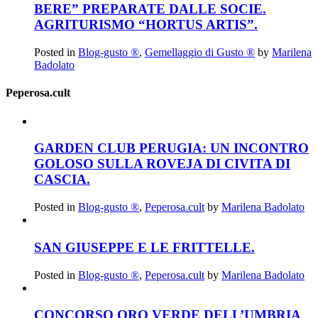
BERE” PREPARATE DALLE SOCIE.
AGRITURISMO “HORTUS ARTIS”.
Posted in
Blog-gusto ®
,
Gemellaggio di Gusto ®
by
Marilena
Badolato
Peperosa.cult
GARDEN CLUB PERUGIA: UN INCONTRO
GOLOSO SULLA ROVEJA DI CIVITA DI
CASCIA.
Posted in
Blog-gusto ®
,
Peperosa.cult
by
Marilena Badolato
SAN GIUSEPPE E LE FRITTELLE.
Posted in
Blog-gusto ®
,
Peperosa.cult
by
Marilena Badolato
CONCORSO ORO VERDE DELL’UMBRIA