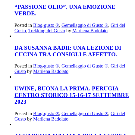
“PASSIONE OLIO”. UNA EMOZIONE
VERDE.
Posted in
Blog-gusto ®
,
Gemellaggio di Gusto ®
,
Giri del
Gusto
,
Trekking del Gusto
by
Marilena Badolato
DA SUSANNA BADII: UNA LEZIONE DI
CUCINA TRA CONSIGLI E AFFETTO.
Posted in
Blog-gusto ®
,
Gemellaggio di Gusto ®
,
Giri del
Gusto
by
Marilena Badolato
UWINE, BUONA LA PRIMA. PERUGIA
CENTRO STORICO 15-16-17 SETTEMBRE
2023
Posted in
Blog-gusto ®
,
Gemellaggio di Gusto ®
,
Giri del
Gusto
by
Marilena Badolato