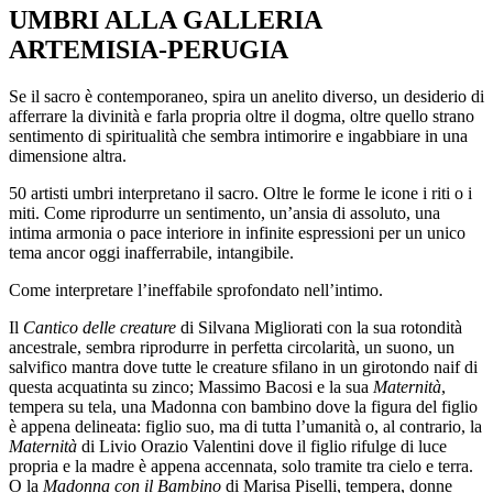
UMBRI ALLA GALLERIA
ARTEMISIA-PERUGIA
Se il sacro è contemporaneo, spira un anelito diverso, un desiderio di
afferrare la divinità e farla propria oltre il dogma, oltre quello strano
sentimento di spiritualità che sembra intimorire e ingabbiare in una
dimensione altra.
50 artisti umbri interpretano il sacro. Oltre le forme le icone i riti o i
miti. Come riprodurre un sentimento, un’ansia di assoluto, una
intima armonia o pace interiore in infinite espressioni per un
unico
tema ancor oggi inafferrabile, intangibile.
Come interpretare l’ineffabile
sprofondato nell’intimo.
Il
Cantico delle creature
di Silvana Migliorati con la sua
rotondità
ancestrale, sembra riprodurre in perfetta circolarità, un suono, un
salvifico mantra dove tutte le creature sfilano in un girotondo naif di
questa acquatinta su zinco; Massimo Bacosi e la sua
Maternità
,
tempera su tela, una Madonna con bambino dove la figura del figlio
è appena delineata: figlio suo, ma di tutta l’umanità o, al contrario, la
Maternità
di Livio Orazio Valentini dove il figlio rifulge di luce
propria e la madre è appena accennata, solo tramite tra cielo e terra.
O la
Madonna con il Bambino
di Marisa Piselli, tempera, donne