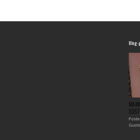
Blog-
CE
SL
C
Po
Ma
GARDEN CLUB PERUGIA E LE “ERBE
MAMO
DA BERE” PREPARATE DALLE SOCIE.
SOST
AGRITURISMO “HORTUS ARTIS”.
Poste
Gust
Posted in
Blog-gusto ®
,
Gemellaggio di
Gusto ®
by
Marilena Badolato