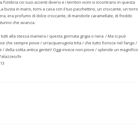
tta l’Umbria coi suoi accenti diversi e i territori vicini si incontrano in questa
a busta in mano, torni a casa con il tuo pacchettino, un croccante, un torr
vera, era profumo di dolce croccante, di mandorle caramellate, di freddo
 autunno che avanza.
utti alla
stessa maniera / questa giornata grigia o nera. / Ma si può
ce che sempre piove / un’acquerugiola trita / che tutto fiorisce nel fango / 
le / della solita antica gente!/ Oggi invece non piove / splende un magnifico
 Palazzeschi
013