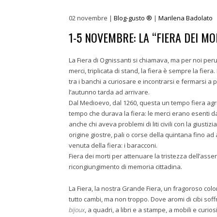
02
novembre
|
Blog-gusto ®
|
Marilena Badolato
1-5 NOVEMBRE: LA “FIERA DEI MO
La Fiera di Ognissanti si chiamava, ma per noi peru
merci, triplicata di stand, la fiera è sempre la 
tra i banchi a curiosare e incontrarsi e fermarsi a p
l’autunno tarda ad arrivare.
Dal Medioevo, dal 1260, questa un tempo fiera agri
tempo che durava la fiera: le merci erano esenti d
anche chi aveva problemi di liti civili con la giustiz
origine giostre, pali o corse della quintana fino ad a
venuta della fiera: i baracconi.
Fiera dei morti per attenuare la tristezza dell’assen
ricongiungimento di memoria cittadina.
La Fiera, la nostra Grande Fiera, un fragoroso colo
tutto cambi, ma non troppo. Dove aromi di cibi soffrit
bijoux
, a quadri, a libri e a stampe, a mobili e curio