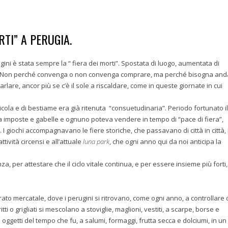
RTI” A PERUGIA.
gini è stata sempre la “ fiera dei morti”. Spostata di luogo, aumentata di
fiera. Non perché convenga o non convenga comprare, ma perché bisogna an
arlare, ancor più se c’è il sole a riscaldare, come in queste giornate in cui
cola e di bestiame era già ritenuta “consuetudinaria”. Periodo fortunato il
a imposte e gabelle e ognuno poteva vendere in tempo di “pace di fiera”,
ia. I giochi accompagnavano le fiere storiche, che passavano di città in città, 
ttività circensi e all’attuale
luna park
, che ogni anno qui da noi anticipa la
za, per attestare che il ciclo vitale continua, e per essere insieme più forti
rato mercatale, dove i perugini si ritrovano, come ogni anno, a controllare
ti o grigliati si mescolano a stoviglie, maglioni, vestiti, a scarpe, borse e
si oggetti del tempo che fu, a salumi, formaggi, frutta secca e dolciumi, in un