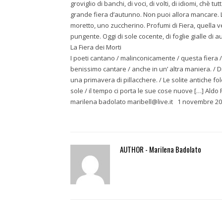
groviglio di banchi, di voci, di volti, di idiomi, chè tu
grande fiera d’autunno. Non puoi allora mancare. L
moretto, uno zuccherino. Profumi di Fiera, quella 
pungente. Oggi di sole cocente, di foglie gialle di
La Fiera dei Morti
I poeti cantano / malinconicamente / questa fiera / t
benissimo cantare / anche in un’ altra maniera. / Di
una primavera di pillacchere. / Le solite antiche fo
sole / il tempo ci porta le sue cose nuove […] Aldo
marilena badolato
maribell@live.it 1 novembre 2
AUTHOR - Marilena Badolato