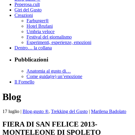
Peperosa.cult
Giri del Gusto
Creazioni
Farburger®
Hotel Brufani
Umbria veloce
Festival del giornalismo
Esperimenti, esperienze, emozioni
Dentro… la collana
Pubblicazioni
Anatomia al gusto di…
Come guida(re) un’emozione
Il Fornello
Blog
17
luglio
|
Blog-gusto ®
,
Trekking del Gusto
|
Marilena Badolato
FIERA DI SAN FELICE 2013-
MONTELEONE DI SPOLETO