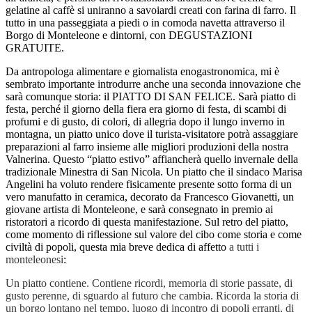
gelatine al caffè si uniranno a savoiardi creati con farina di farro. Il
tutto in una passeggiata a piedi o in comoda navetta attraverso il
Borgo di Monteleone e dintorni, con DEGUSTAZIONI
GRATUITE.
Da antropologa alimentare e giornalista enogastronomica, mi è
sembrato importante introdurre anche una seconda innovazione che
sarà comunque storia: il PIATTO DI SAN FELICE. Sarà
piatto di
festa, perché il giorno della fiera era giorno di festa, di scambi di
profumi e di gusto, di colori, di allegria dopo il lungo inverno in
montagna, un piatto unico dove il turista-visitatore potrà assaggiare
preparazioni al farro insieme alle migliori produzioni della nostra
Valnerina. Questo “piatto estivo” affiancherà quello invernale della
tradizionale Minestra di San Nicola. Un piatto che il sindaco Marisa
Angelini ha voluto rendere fisicamente presente sotto forma di un
vero manufatto in ceramica, decorato da Francesco Giovanetti, un
giovane artista di Monteleone, e sarà consegnato in premio ai
ristoratori a ricordo di questa manifestazione. Sul retro del piatto,
come momento di riflessione sul valore del cibo come storia e come
civiltà di popoli, questa mia breve dedica di affetto
a tutti i
monteleonesi
:
Un piatto contiene. Contiene ricordi, memoria di storie passate, di
gusto perenne, di sguardo al futuro che cambia. Ricorda la storia di
un borgo lontano nel tempo, luogo di incontro di popoli erranti, di