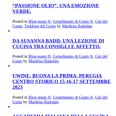
“PASSIONE OLIO”. UNA EMOZIONE
VERDE.
Posted in
Blog-gusto ®
,
Gemellaggio di Gusto ®
,
Giri del
Gusto
,
Trekking del Gusto
by
Marilena Badolato
DA SUSANNA BADII: UNA LEZIONE DI
CUCINA TRA CONSIGLI E AFFETTO.
Posted in
Blog-gusto ®
,
Gemellaggio di Gusto ®
,
Giri del
Gusto
by
Marilena Badolato
UWINE, BUONA LA PRIMA. PERUGIA
CENTRO STORICO 15-16-17 SETTEMBRE
2023
Posted in
Blog-gusto ®
,
Gemellaggio di Gusto ®
,
Giri del
Gusto
by
Marilena Badolato