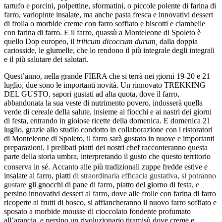
tartufo e porcini, polpettine, sformatini, o piccole polente di farina di
farro, variopinte insalate, ma anche pasta fresca e innovativi dessert
di frolla o morbide creme con farro soffiato e biscotti e ciambelle
con farina di farro. E il farro, quassù a Monteleone di Spoleto è
quello Dop europeo, il
triticum dicoccum durum,
dalla doppia
cariosside, le glumelle, che lo rendono il più integrale degli integrali
e il più salutare dei salutari.
Quest’anno, nella grande FIERA che si terrà nei giorni 19-20 e 21
luglio, due sono le importanti novità. Un rinnovato TREKKING
DEL GUSTO, sapori gustati ad alta quota, dove il farro,
abbandonata la sua veste di nutrimento povero,
indosserà quella
verde di cereale della salute, insieme ai fiocchi e ai nastri dei giorni
di festa, entrando in gioiose ricette della domenica. E domenica 21
luglio, grazie allo studio condotto in collaborazione con i ristoratori
di Monteleone di Spoleto, il farro sarà gustato in nuove e importanti
preparazioni. I prelibati piatti dei nostri chef racconteranno questa
parte della storia umbra, interpretando il gusto che questo territorio
conserva in sé.
Accanto alle più tradizionali zuppe fredde estive e
insalate al farro, piatti
di straordinaria efficacia gustativa, si potranno
gustare
gli gnocchi di pane di farro, piatto del giorno di festa,
e
persino innovativi dessert al farro, dove alle frolle con farina di farro
ricoperte ai frutti di bosco, si affiancheranno il nuovo farro soffiato e
sposato a morbide mousse di cioccolato fondente profumato
all’arancia, e persino un rivoluzionario
tiramisù dove creme e