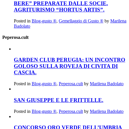
BERE” PREPARATE DALLE SOCIE.
AGRITURISMO “HORTUS ARTIS”.
Posted in
Blog-gusto ®
,
Gemellaggio di Gusto ®
by
Marilena
Badolato
Peperosa.cult
GARDEN CLUB PERUGIA: UN INCONTRO
GOLOSO SULLA ROVEJA DI CIVITA DI
CASCIA.
Posted in
Blog-gusto ®
,
Peperosa.cult
by
Marilena Badolato
SAN GIUSEPPE E LE FRITTELLE.
Posted in
Blog-gusto ®
,
Peperosa.cult
by
Marilena Badolato
CONCORSO ORO VERDE DELL’UMBRIA