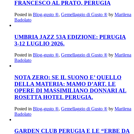
FRANCESCO AL PRATO, PERUGIA
Posted in
Blog-gusto ®
,
Gemellaggio di Gusto ®
by
Marilena
Badolato
UMBRIA JAZZ 53A EDIZIONE: PERUGIA
3-12 LUGLIO 2026.
Posted in
Blog-gusto ®
,
Gemellaggio di Gusto ®
by
Marilena
Badolato
NOTA ZERO: SE IL SUONO E’ QUELLO
DELLA MATERIA: MAMO D’ART. LE
OPERE DI MASSIMILIANO DONNARI AL
ROSETTA HOTEL PERUGIA.
Posted in
Blog-gusto ®
,
Gemellaggio di Gusto ®
by
Marilena
Badolato
GARDEN CLUB PERUGIA E LE “ERBE DA