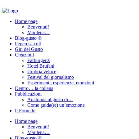
Home page
Benvenuti!
Marilena…
Blog-gusto ®
Peperosa.cult
Giri del Gusto
Creazioni
Farburger®
Hotel Brufani
Umbria veloce
Festival del giornalismo
Esperimenti, esperienze, emozioni
Dentro… la collana
Pubblicazioni
Anatomia al gusto di…
Come guida(re) un’emozione
Il Fornello
Home page
Benvenuti!
Marilena…
Blog-gusto ®