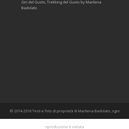
Giri del Gusto
,
Trekking del Gusto
by
Marilena
o
by
Posted in
Bl
Badolato
Giri del Gus
© 2014-2016 Testi e foto di proprietà di Marilena Badolato, ogni
riproduzione è vietata