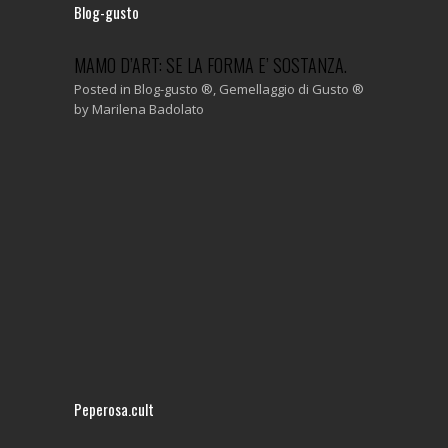
Blog-gusto
MAMO D’ART: SE LA FORMA E’ SOSTANZA.
Posted in
Blog-gusto ®
,
Gemellaggio di Gusto ®
by
Marilena Badolato
BE DA
ASCOLTARE
SONORI DE
CANTICO. 
PRATO, PE
di Gusto ®
Posted in
Bl
by
Marilena
Peperosa.cult