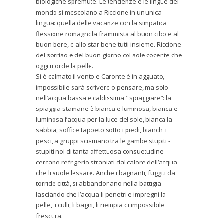
biologiche spremute. Le tendenze e le lingue del
mondo si mescolano a Riccione in un’unica
lingua: quella delle vacanze con la simpatica
flessione romagnola frammista al buon cibo e al
buon bere, e allo star bene tutti insieme. Riccione
del sorriso e del buon giorno col sole cocente che
oggi morde la pelle.
Si è calmato il vento e Caronte è in agguato,
impossibile sarà scrivere o pensare, ma solo
nell’acqua bassa e caldissima “ spiaggiare”: la
spiaggia stamane è bianca e luminosa, bianca e
luminosa l’acqua per la luce del sole, bianca la
sabbia, soffice tappeto sotto i piedi, bianchi i
pesci, a gruppi sciamano tra le gambe stupiti -
stupiti noi di tanta affettuosa consuetudine-
cercano
refrigerio straniati dal calore dell’acqua
che li vuole lessare. Anche i bagnanti, fuggiti da
torride città, si abbandonano nella battigia
lasciando che l’acqua li penetri e impregni la
pelle, li culli, li bagni, li riempia di impossibile
frescura.