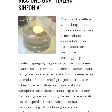
RICCIONE: UNA “ITALIAN
SINFONIA”
Riccione. Biciclette al
vento, lungomare,
musica, nuovi refrain
si mescolano a
sessanta’anni di
liscio, papà con
bambini e
passeggini, grida e
risate in spiaggia, fragoroso rumore di schiuma
bianca, sole e crema protezione 30, borse e zaini,
famiglie e tribù, amici e parenti tutti insieme, vicini
di tenda si spartiscono figli e giocattoli, ciucci e
biberon, teli e costumi, in un’unica allegra
variopinta confusione italiana. Luglio a Riccione
tra conchiglie e bomboloni, tra ciambelle e gelati,
cocco e spiedini caramellati, tra cocktail e
gassose, tra gin fizz e birre ghiacciate o