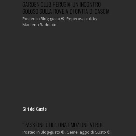
 SLOW
GARDEN CLUB PERUGIA: UN INCONTRO
SAN GIUSEP
ONDOTTA
GOLOSO SULLA ROVEJA DI CIVITA DI CASCIA.
Posted in
Bl
Marilena Ba
Posted in
Blog-gusto ®
,
Peperosa.cult
by
Marilena Badolato
t
by
Giri del Gusto
 TREVI
“PASSIONE OLIO”. UNA EMOZIONE VERDE.
DA SUSANN
ITURA.
TRA CONSIG
Posted in
Blog-gusto ®
,
Gemellaggio di Gusto ®
,