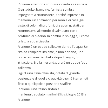
Riccione emoziona stupisce incanta e rassicura.
Ogni adulto, bambino, famiglia sembra
impegnato a riconoscere, perché impresso in
memoria, un sommario personale di cose già
viste, di colori, di profumi, di sapori gustati per
riconnettersi al mondo: il salmastro con il
profumo di piadina, la bomba in spiaggia, il cocco
urlato a squarciagola.
Riccione è un esodo collettivo dentro l’acqua. Un
rito da compiere insieme, è una banana, una
pizzetta o una ciambella dopo il bagno, un
ghiacciolo. Era la merenda, ora è un beach food
collettivo.
Figli di una Italia ottimista, dotata di grande
pazienza e di quella creatività che né i terremoti
fisici o quelli politici possono scalfire.
Riccione, una italian sinfonia.
marilena badolato
maribell@live.it
luglio 2013 a
Riccione