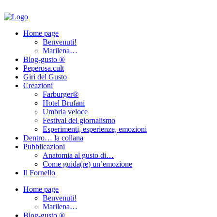
Home page
Benvenuti!
Marilena…
Blog-gusto ®
Peperosa.cult
Giri del Gusto
Creazioni
Farburger®
Hotel Brufani
Umbria veloce
Festival del giornalismo
Esperimenti, esperienze, emozioni
Dentro… la collana
Pubblicazioni
Anatomia al gusto di…
Come guida(re) un’emozione
Il Fornello
Home page
Benvenuti!
Marilena…
Blog-gusto ®