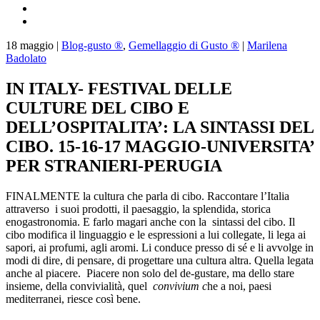
18
maggio
|
Blog-gusto ®
,
Gemellaggio di Gusto ®
|
Marilena
Badolato
IN ITALY- FESTIVAL DELLE
CULTURE DEL CIBO E
DELL’OSPITALITA’: LA SINTASSI DEL
CIBO. 15-16-17 MAGGIO-UNIVERSITA’
PER STRANIERI-PERUGIA
FINALMENTE la cultura che parla di cibo. Raccontare l’Italia
attraverso i suoi prodotti, il paesaggio, la splendida, storica
enogastronomia. E farlo magari anche con la sintassi del cibo. Il
cibo modifica il linguaggio e le espressioni a lui collegate, li lega ai
sapori, ai profumi, agli aromi. Li conduce presso di sé e li avvolge in
modi di dire, di pensare, di progettare una cultura altra. Quella legata
anche al piacere. Piacere non solo del de-gustare, ma dello stare
insieme, della convivialità, quel
convivium c
he a noi, paesi
mediterranei, riesce così bene.