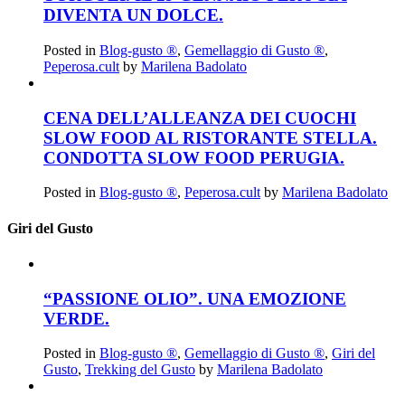
DIVENTA UN DOLCE.
Posted in
Blog-gusto ®
,
Gemellaggio di Gusto ®
,
Peperosa.cult
by
Marilena Badolato
CENA DELL’ALLEANZA DEI CUOCHI
SLOW FOOD AL RISTORANTE STELLA.
CONDOTTA SLOW FOOD PERUGIA.
Posted in
Blog-gusto ®
,
Peperosa.cult
by
Marilena Badolato
Giri del Gusto
“PASSIONE OLIO”. UNA EMOZIONE
VERDE.
Posted in
Blog-gusto ®
,
Gemellaggio di Gusto ®
,
Giri del
Gusto
,
Trekking del Gusto
by
Marilena Badolato