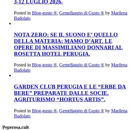
3-12 LUGLIO 2026.
Posted in
Blog-gusto ®
,
Gemellaggio di Gusto ®
by
Marilena
Badolato
NOTA ZERO: SE IL SUONO E’ QUELLO
DELLA MATERIA: MAMO D’ART. LE
OPERE DI MASSIMILIANO DONNARI AL
ROSETTA HOTEL PERUGIA.
Posted in
Blog-gusto ®
,
Gemellaggio di Gusto ®
by
Marilena
Badolato
GARDEN CLUB PERUGIA E LE “ERBE DA
BERE” PREPARATE DALLE SOCIE.
AGRITURISMO “HORTUS ARTIS”.
Posted in
Blog-gusto ®
,
Gemellaggio di Gusto ®
by
Marilena
Badolato
Peperosa.cult