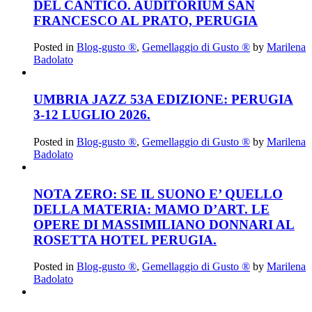
DEL CANTICO. AUDITORIUM SAN
FRANCESCO AL PRATO, PERUGIA
Posted in
Blog-gusto ®
,
Gemellaggio di Gusto ®
by
Marilena
Badolato
UMBRIA JAZZ 53A EDIZIONE: PERUGIA
3-12 LUGLIO 2026.
Posted in
Blog-gusto ®
,
Gemellaggio di Gusto ®
by
Marilena
Badolato
NOTA ZERO: SE IL SUONO E’ QUELLO
DELLA MATERIA: MAMO D’ART. LE
OPERE DI MASSIMILIANO DONNARI AL
ROSETTA HOTEL PERUGIA.
Posted in
Blog-gusto ®
,
Gemellaggio di Gusto ®
by
Marilena
Badolato