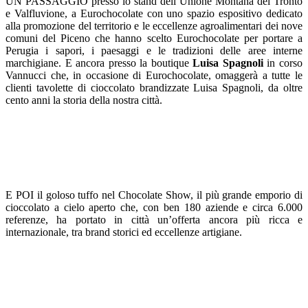
UN PASSAGGIO
presso lo stand dell’
Unione Montana del Tronto
e Valfluvione
,
a Eurochocolate con uno spazio espositivo dedicato
alla promozione del territorio e
le
eccellenze agroalimentari dei nove
comuni del Piceno che hanno scelt
o
Eurochocolate per portare a
Perugia i sapori, i paesaggi e le tradizioni delle aree interne
marchigiane.
E ancora presso
la boutique
Luisa Spagnoli
in corso
Vannucci che, in occasione di Eurochocolate,
omaggerà a tutte le
clienti
tavolette di cioccolato brandizzate Luisa Spagnoli,
da oltre
cento anni la storia della nostra città.
E POI
il goloso tuffo nel Chocolate Show, il più grande emporio di
cioccolato a cielo aperto che, con ben 180 aziende e circa 6.000
referenze, ha portato in città un’offerta ancora più ricca
e
i
nternazionale, tra brand storici ed eccellenze artigiane.