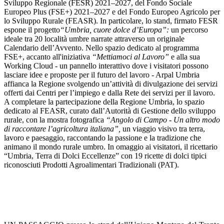
Sviluppo Regionale
(FESR) 2021–2027
, del Fondo Sociale
Europeo Plus
(FSE+) 2021–2027
e del Fondo Europeo Agricolo per
lo Sviluppo Rurale
(FEASR)
. In particolare, lo stand, firmato
FESR
espone
il progetto
“Umbria, cuore dolce d’Europa”:
un percorso
ideale tra 20 loc
alità
umbre narrate attraverso un originale
Calendario dell’Avvento. Nello spazio dedicato al programma
FSE+, accanto all'iniziativa
“Mettiamoci al Lavoro”
e alla sua
Working Cloud - un pannello interattivo dove i visitatori possono
lasciare idee e proposte per il futuro del lavoro - Arpal Umbria
affianca la Regione svolgendo un’attività di divulgazione dei servizi
offerti dai Centri per l’impiego e dalla Rete dei servizi per il lavoro.
A completare la partecipazione della Regione Umbria, lo spazio
dedicato al FEASR, curato dall’Autorità di Gestione dello sviluppo
rurale,
con la
mostra fotografica
“Angolo di Campo - Un altro modo
di raccontare l’agricoltura italiana”,
un viaggio visivo tra terra,
lavoro e paesaggio, raccontando la passione e la tradizione che
animano il mondo rurale umbro. In omaggio ai visitatori, il ricettario
“Umbria, Terra di Dolci Eccellenze” con 19 ricette di dolci
tipici
riconosciuti Prodotti Agroalimentari Tradizionali (PAT).