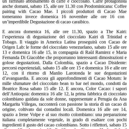
un raffinato abbinamento di caffè e cioccolato. Caffè protagonista
anche domani, sabato 15, alle ore 11.30 con
Prodominicana: Coffee
pairing with Cacao Mae
. I piccoli produttori di
Cacao Mae
torneranno invece domenica 16 novembre alle ore 16 con
un’imperdibile
Degustazione di cacao caraibico
.
E ancora domenica 16, alle ore 11.30, spazio a
The Kairi:
l’esperienza di degustazione del cioccolato Kairi
di Trinidad e
Tobago.
Il viaggio in America Latina proseguirà con Cacao de
Origen Lab: le forme del cioccolato venezuelano, sabato 15 alle ore
13 e domenica 16 alle 15, in compagnia di Raùl Ramirez e Maria
Fernanda Di Giacobbe che proporranno interessanti dimostrazioni e
golose degustazioni. Dalla Colombia, spazio a Cacao Disidente:
percorsi esperienziali, sabato 15 alle ore 15 e domenica 16 e alle ore
12, con il ritorno di Manlio Larotonda le sue degustazioni
d’avanguardia.
E ancora gli approfondimenti di
Cacao Motum: le
mille sfumature del cioccolato bean to bar nel mondo
, condotti da
Beatrice Rosa sabato 15 alle 12. E ancora,
Color Cacao: i sapori
dell’Antioquia
: domenica 16 alle 12, la prima fabbrica di cioccolato
colombiano guidata da sole donne, rappresentate a Perugia da Ana
Margarita Villegas, racconterà con passione la storia di un cacao di
origine, coltivato dai contadini locali. Domenica 16 alle ore 14,
spazio a
Irene Volpe
e al suo risotto colombiano: una preparazione
italiana completamente vegetale, in grado di esaltare con pochi
ingredienti il gusto del cacao colombiano. Sotto i riflettori, sabato 15