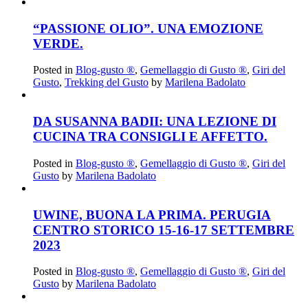
“PASSIONE OLIO”. UNA EMOZIONE
VERDE.
Posted in
Blog-gusto ®
,
Gemellaggio di Gusto ®
,
Giri del
Gusto
,
Trekking del Gusto
by
Marilena Badolato
DA SUSANNA BADII: UNA LEZIONE DI
CUCINA TRA CONSIGLI E AFFETTO.
Posted in
Blog-gusto ®
,
Gemellaggio di Gusto ®
,
Giri del
Gusto
by
Marilena Badolato
UWINE, BUONA LA PRIMA. PERUGIA
CENTRO STORICO 15-16-17 SETTEMBRE
2023
Posted in
Blog-gusto ®
,
Gemellaggio di Gusto ®
,
Giri del
Gusto
by
Marilena Badolato