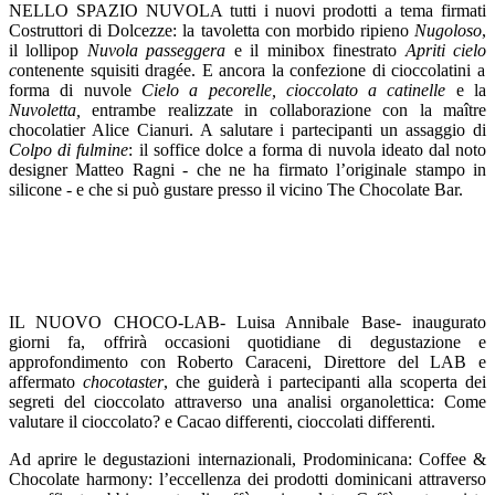
NELLO SPAZIO NUVOLA
tutti i nuovi prodotti a tema firmati
Costruttori di Dolcezze:
la tavoletta con morbido ripieno
Nugoloso
,
il lollipop
Nuvola passeggera
e il minibox finestrato
Apriti cielo
c
ontenente squisiti dragée.
E ancora la
confezione di cioccolatini a
forma di nuvole
Cielo a pecorelle, cioccolato a catinelle
e l
a
Nuvoletta
,
entrambe realizzate in collaborazione con la maître
chocolatier
Alice Cianuri
. A salutare i partecipanti un assaggio di
Colpo di fulmine
: il soffice dolce a forma di nuvola ideato dal noto
designer
Matteo Ragni
- che ne ha firmato l’originale stampo in
silicone - e che si può gustare presso il vicino
The Chocolate Bar.
IL NUOVO CHOCO-LAB- Luisa Annibale Base- inaugurato
giorni fa, offrirà
occasioni
quotidiane
di degustazione e
approfondimento
con
Roberto Caraceni
, Direttore del LAB e
affermato
chocotaster
,
che
guid
erà
i partecipanti alla scoperta dei
segreti del cioccolato attraverso una analisi organolettica:
Come
valutare il cioccolato?
e
Cacao differenti, cioccolati differenti.
Ad aprire le degustazioni internazionali,
Prodominicana: Coffee &
Chocolate harmony
: l’eccellenza dei prodotti dominicani attraverso