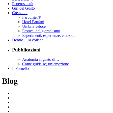
Peperosa.cult
Giri del Gusto
Creazioni
Farburger®
Hotel Brufani
Umbria veloce
Festival del giornalismo
Esperimenti, esperienze, emozioni
Dentro… la collana
Pubblicazioni
Anatomia al gusto di…
Come guida(re) un’emozione
Il Fornello
Blog