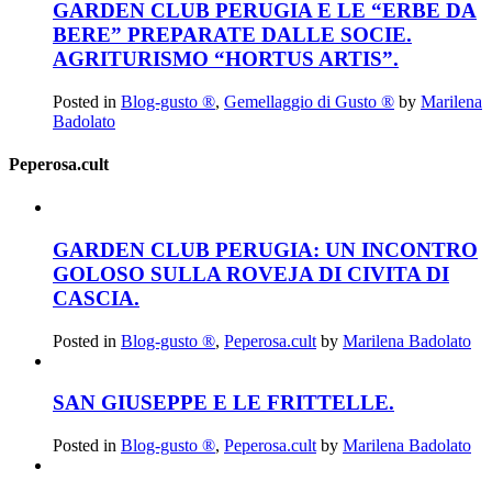
GARDEN CLUB PERUGIA E LE “ERBE DA
BERE” PREPARATE DALLE SOCIE.
AGRITURISMO “HORTUS ARTIS”.
Posted in
Blog-gusto ®
,
Gemellaggio di Gusto ®
by
Marilena
Badolato
Peperosa.cult
GARDEN CLUB PERUGIA: UN INCONTRO
GOLOSO SULLA ROVEJA DI CIVITA DI
CASCIA.
Posted in
Blog-gusto ®
,
Peperosa.cult
by
Marilena Badolato
SAN GIUSEPPE E LE FRITTELLE.
Posted in
Blog-gusto ®
,
Peperosa.cult
by
Marilena Badolato