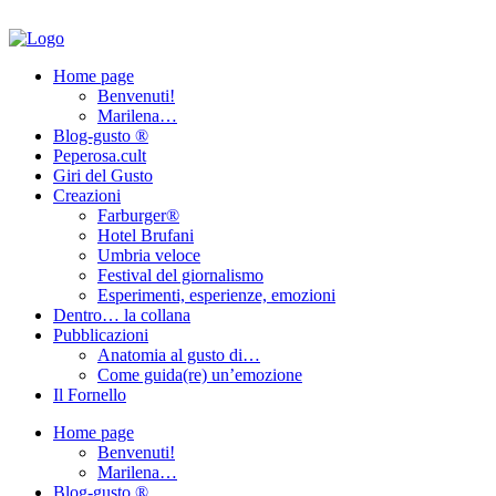
Home page
Benvenuti!
Marilena…
Blog-gusto ®
Peperosa.cult
Giri del Gusto
Creazioni
Farburger®
Hotel Brufani
Umbria veloce
Festival del giornalismo
Esperimenti, esperienze, emozioni
Dentro… la collana
Pubblicazioni
Anatomia al gusto di…
Come guida(re) un’emozione
Il Fornello
Home page
Benvenuti!
Marilena…
Blog-gusto ®