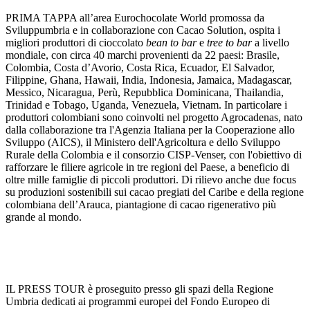
PRIMA TAPPA all’area
Eurochocolate World
promossa da
Sviluppumbria e
in collaborazione con
Cacao Solution
, ospita i
migliori produttori di cioccolato
bean to bar
e
tree to bar
a livello
mondiale, con circa
40 marchi
provenienti da 22 paesi: Brasile,
Colombia, Costa d’Avorio, Costa Rica, Ecuador, El Salvador,
Filippine, Ghana, Hawaii, India, Indonesia, Jamaica, Madagascar,
Messico, Nicaragua, Perù, Repubblica Dominicana, Thailandia,
Trinidad e Tobago, Uganda, Venezuela, Vietnam. In particolare i
produttori colombiani sono coinvolti nel progetto
Agrocadenas
, nato
dalla collaborazione tra l'
Agenzia Italiana per la Cooperazione allo
Sviluppo (AICS)
, il
Ministero dell'Agricoltura e dello Sviluppo
Rurale della Colombia
e il consorzio
CISP-Venser
, con l'obiettivo di
rafforzare le filiere agricole in tre regioni del Paese, a beneficio di
oltre mille famiglie di piccoli produttori. Di rilievo anche due focus
su produzioni sostenibili sui cacao pregiati del
Caribe
e della regione
colombiana dell’
Arauca
, piantagione di
cacao rigenerativo
più
grande al mondo.
IL PRESS TOUR
è proseguito presso gli spazi
della
Regione
Umbria
dedicat
i
ai programmi europei del Fondo Europeo di