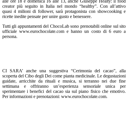
alle ore 18 e domenica 16 alle 13, anche
Giuseppe Healty
: il food
creator più seguito in Italia nel mondo “healthy”. Con all’attivo
quasi 4 milioni di follower, sarà protagonista con showcooking e
ricette inedite pensate per unire gusto e benessere.
Tutti gli appuntamenti del ChocoLab sono
prenotabili online
sul sito
ufficiale www.eurochocolate.com e hanno un costo di 6 euro a
persona.
CI SARA’ anche
una suggestiva “
Cerimonia del cacao”,
alla
scoperta del Cibo degli D
e
i come pianta medicinale. Le degustazioni
guidate, arricchite da rituali e musica, si terranno nei due fine
settimana e offriranno un’esperienza sensoriale unica per
sperimentare i benefici del cacao sia sul piano fisico che emotivo.
Per informazioni e prenotazioni: www.eurochocolate.com.