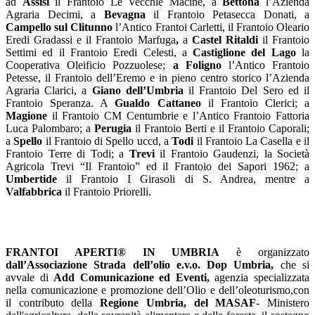
ad
Assisi
il Frantoio Le Vecchie Macine, a
Bettona
l’Azienda
Agraria Decimi, a
Bevagna
il Frantoio Petasecca Donati, a
Campello sul Clitunno
l’Antico Frantoi Carletti, il Frantoio Oleario
Eredi Gradassi e il Frantoio Marfuga
,
a
Castel Ritaldi
il Frantoio
Settimi ed il Frantoio Eredi Celesti, a
Castiglione del Lago
la
Cooperativa Oleificio Pozzuolese;
a Foligno
l’Antico Frantoio
Petesse, il Frantoio dell’Eremo e in pieno centro storico l’Azienda
Agraria Clarici, a
Giano dell’Umbria
il Frantoio Del Sero ed il
Frantoio Speranza. A
Gualdo Cattaneo
il Frantoio Clerici; a
Magione
il Frantoio CM Centumbrie e l’Antico Frantoio Fattoria
Luca Palombaro; a
Perugia
il Frantoio Berti e il Frantoio Caporali;
a
Spello
il Frantoio di Spello uccd, a
Todi
il Frantoio La Casella e il
Frantoio Terre di Todi; a
Trevi
il Frantoio Gaudenzi, la Società
Agricola Trevi “Il Frantoio” ed il Frantoio dei Sapori 1962; a
Umbertide
il Frantoio I Girasoli di S. Andrea, mentre a
Valfabbrica
il Frantoio Priorelli.
FRANTOI APERTI
®
IN UMBRIA
è organizzato
dall’Associazione Strada dell’olio e.v.o. Dop Umbria,
che si
avvale di
Add Comunicazione ed Eventi,
agenzia specializzata
nella comunicazione e promozione dell’Olio e dell’oleoturismo,con
il contributo della
Regione Umbria, del MASAF
- Ministero