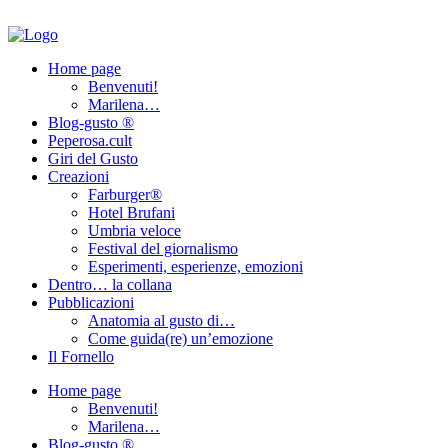
Home page
Benvenuti!
Marilena…
Blog-gusto ®
Peperosa.cult
Giri del Gusto
Creazioni
Farburger®
Hotel Brufani
Umbria veloce
Festival del giornalismo
Esperimenti, esperienze, emozioni
Dentro… la collana
Pubblicazioni
Anatomia al gusto di…
Come guida(re) un’emozione
Il Fornello
Home page
Benvenuti!
Marilena…
Blog-gusto ®