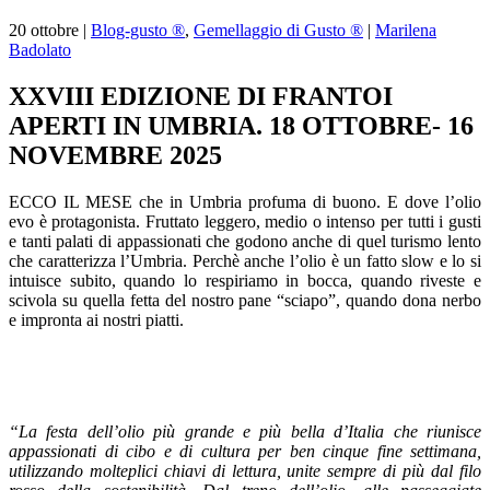
20
ottobre
|
Blog-gusto ®
,
Gemellaggio di Gusto ®
|
Marilena
Badolato
XXVIII EDIZIONE DI FRANTOI
APERTI IN UMBRIA. 18 OTTOBRE- 16
NOVEMBRE 2025
ECCO IL MESE che in Umbria profuma di buono. E dove l’olio
evo è protagonista. Fruttato leggero, medio o intenso per tutti i gusti
e tanti palati di appassionati che godono anche di quel turismo lento
che caratterizza l’Umbria. Perchè anche l’olio è un fatto slow e lo si
intuisce subito, quando lo respiriamo in bocca, quando riveste e
scivola su quella fetta del nostro pane “sciapo”, quando dona nerbo
e impronta ai nostri piatti.
“
La f
esta dell’olio più grande e più bella d’Italia
che riunisce
appassionati di cibo e di cultura
per ben cinque
fine settimana,
utilizzando molteplici chiavi di lettura, unite sempre di più dal filo