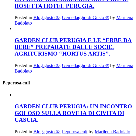
ROSETTA HOTEL PERUGIA.
Posted in
Blog-gusto ®
,
Gemellaggio di Gusto ®
by
Marilena
Badolato
GARDEN CLUB PERUGIA E LE “ERBE DA
BERE” PREPARATE DALLE SOCIE.
AGRITURISMO “HORTUS ARTIS”.
Posted in
Blog-gusto ®
,
Gemellaggio di Gusto ®
by
Marilena
Badolato
Peperosa.cult
GARDEN CLUB PERUGIA: UN INCONTRO
GOLOSO SULLA ROVEJA DI CIVITA DI
CASCIA.
Posted in
Blog-gusto ®
,
Peperosa.cult
by
Marilena Badolato