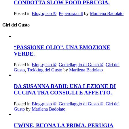
CONDOTTA SLOW FOOD PERUGIA.
Posted in
Blog-gusto ®
,
Peperosa.cult
by
Marilena Badolato
Giri del Gusto
“PASSIONE OLIO”. UNA EMOZIONE
VERDE.
Posted in
Blog-gusto ®
,
Gemellaggio di Gusto ®
,
Giri del
Gusto
,
Trekking del Gusto
by
Marilena Badolato
DA SUSANNA BADII: UNA LEZIONE DI
CUCINA TRA CONSIGLI E AFFETTO.
Posted in
Blog-gusto ®
,
Gemellaggio di Gusto ®
,
Giri del
Gusto
by
Marilena Badolato
UWINE, BUONA LA PRIMA. PERUGIA