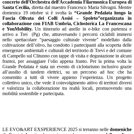
concerto dell’Orchestra dell'Accademia Filarmonica Europea di
Santa
Cecilia,
diretta dal maestro Francesco Maria Silvagni.
Mentre
d
omenica 19 ottobre
si è svolta
la
“Grande Pedalata lungo la
Fascia Olivata dei Colli Assisi – Spoleto
”organizzata in
collaborazione con FIAB Umbria, Ciclostorica La Francescana
e YouMobility.
U
n
itinerario ad anello in e-bike con partenza e
arrivo
a Tre
i
(Pg)
che, attraversando i percorsi ciclabili immersi
nello spettacolare “paesaggio culturale vivente” modellato dalla
coltivazione dell’olivo, ha condotto i partecipanti alla scoperta delle
emergenze ambientali e culturali del territorio di
Trevi
e del comune
di
Campello sul Clitunno
con tappe di visita e degustazione in alcuni
frantoi, per assaggiare l’olio appena franto. Per la prima volta la
Grande Pedalata è stata un evento di
c
icloturismo inclusivo
grazie
all’ausilio di tandem elettrici,
su un
percorso ad hoc
che ha
consentito a tutti di vivere appieno l’esperienza. Un
progetto
collettivo unico
, che vede il coinvolgimento attivo di territori diversi
e valorizza la
collaborazione tra realtà locali, promuovendo una
mobilità sostenibile e partecipata.
LE EVO&ART EXSPERIENCE 2025 si terranno nelle
domeniche