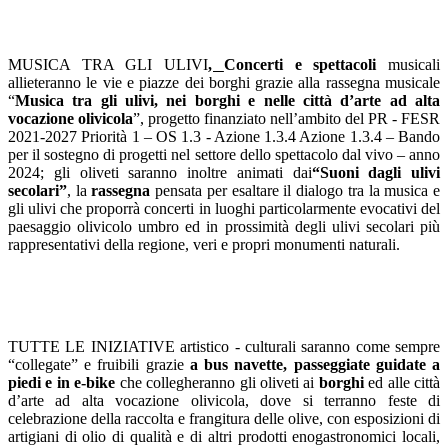
MUSICA TRA GLI ULIVI
,
Concerti e spettacoli
musicali
allieteranno le vie e piazze dei borghi grazie alla rassegna musicale
“
Musica tra gli ulivi, nei borghi e nelle città d’arte ad alta
vocazione olivicola
”, progetto finanziato nell’ambito del PR - FESR
2021-2027 Priorità 1 – OS 1.3 - Azione 1.3.4 Azione 1.3.4 – Bando
per il sostegno di progetti nel settore dello spettacolo dal vivo – anno
2024; gli oliveti saranno inoltre animati dai
“Suoni dagli ulivi
secolari”
, la
rassegna
pensata per esaltare il dialogo tra la musica e
gli ulivi che proporrà concerti in luoghi particolarmente evocativi del
paesaggio olivicolo umbro ed in prossimità degli ulivi secolari più
rappresentativi della regione, veri e propri monumenti naturali.
TUTTE LE INIZIATIVE
artistico - culturali saranno come sempre
“collegate” e fruibili grazie
a bus navette, passeggiate guidate a
piedi e in e-bike
che collegheranno gli oliveti ai
borghi
ed alle città
d’arte ad alta vocazione olivicola, dove si terranno feste di
celebrazione della raccolta e frangitura delle olive, con esposizioni di
artigiani di olio di qualità e di altri prodotti enogastronomici locali,