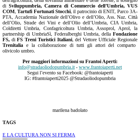
dell'agricoltura, della sovranità alimentare e delle foreste, il sostegno
di
Sviluppumbria, Camera di Commercio dell’Umbria, VUS
COM
,
Tartufi Fortunati Stocchi
, il patrocinio di ENIT, Parco 3A-
PTA, Accademia Nazionale dell’Olivo e dell’Olio, Ass. Naz. Città
dell’Olio, Strade dei Vini e dell’Olio dell’Umbria, CIA Umbria,
Coldiretti Umbria, Confagricoltura Umbria, Assoprol, Aprol, la
partnership di UmbriaSì, Federalberghi Umbria, della
Fondazione
FS,
di
FS Treni Turistici Italiani
, del Vettore Ufficiale Regionale
Trenitalia
e la collaborazione di tutti gli attori del comparto
olivicolo umbro.
Per maggiori informazioni su Frantoi Aperti:
info@stradaoliodopumbria.it
-
www.frantoiaperti.net
Segui l’evento su Facebook: @frantoiaperti
IG: #frantoiaperti2025 @Stradaoliodopumbria
marilena badolato
TAGS
E LA CULTURA NON SI FERMA