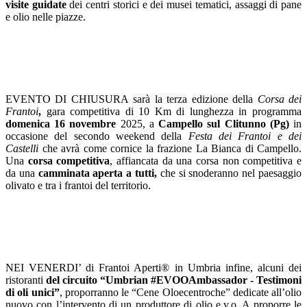
visite guidate
dei centri storici e dei musei tematici, assaggi di pane
e olio nelle piazze.
EVENTO DI CHIUSURA
sarà la terza edizione della
Corsa dei
Frantoi
,
gara competitiva di 10 Km di lunghezza in programma
domenica 16 novembre
2025, a
Campello sul Clitunno (Pg)
in
occasione del secondo weekend della
Festa dei Frantoi e dei
Castelli
che avrà come cornice la frazione La Bianca di Campello.
Una
corsa competitiva
, affiancata da una corsa non competitiva e
da una
camminata aperta a tutti,
che si snoderanno nel paesaggio
olivato e tra i frantoi del territorio.
NEI VENERDI’
di Frantoi Aperti® in Umbria infine, alcuni dei
ristoranti
del circuito “Umbrian #EVOOAmbassador - Testimoni
di oli unici”
, proporranno le “Cene Oloecentroche” dedicate all’olio
nuovo con l’intervento di un produttore di olio e.v.o. A proporre le