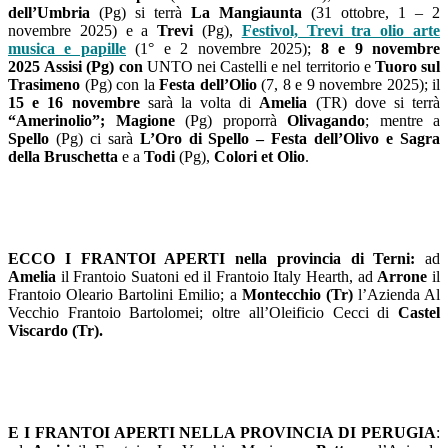
dell’Umbria
(Pg) si terrà
La Mangiaunta
(31 ottobre, 1 – 2
novembre 2025) e a
Trevi
(Pg),
Festivol, Trevi tra olio arte
musica e papille
(1° e 2 novembre 2025);
8 e 9 novembre
2025
Assisi (Pg) con
UNTO nei
C
astelli e nel territorio e
Tuoro sul
Trasimeno
(Pg) con la
Festa dell’Olio
(7, 8 e 9 novembre 2025);
il
15 e 16 novembre
sarà la volta di
Amelia
(TR) dove si terrà
“Amerinolio”;
Magione
(Pg) proporrà
Olivagando
; mentre a
Spello
(Pg) ci sarà
L’Oro d
i
Spello – Festa dell’Olivo e Sagra
della Bruschetta
e a
Todi
(Pg),
Colori et Olio
.
ECCO I FRANTOI APERTI nella provincia di Terni:
ad
Amelia
il Frantoio Suatoni ed il Frantoio Italy Hearth, ad
Arrone
il
Frantoio Oleario Bartolini Emilio; a
Montecchio (Tr)
l’Azienda Al
Vecchio Frantoio Bartolomei; oltre all’Oleificio Cecci di
Castel
Viscardo (Tr).
E I FRANTOI APERTI NELLA PROVINCIA DI PERUGIA
: