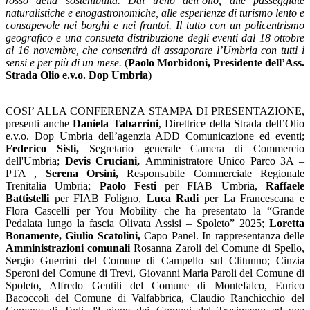
rosso della sostenibilità. Dal treno dell’olio, alle passeggiate
naturalistiche e enogastronomiche, alle esperienze di turismo lento e
consapevole nei borghi e nei frantoi. Il tutto con un policentrismo
geografico e una consueta distribuzione degli eventi dal 18 ottobre
al 16 novembre, che consentirà di assaporare l’Umbria con tutti i
sensi e per più di un mese.
(
P
aolo Morbidoni, Presidente dell’Ass.
Strada Olio e.v.o. Dop Umbria
)
COSI’ ALLA CONFERENZA STAMPA DI PRESENTAZIONE,
presenti anche
Daniela Tabarrini
, Direttrice della Strada dell’Olio
e.v.o. Dop Umbria dell’agenzia ADD Comunicazione ed eventi;
Federico Sisti,
Segretario generale Camera di Commercio
dell'Umbria;
Devis Cruciani,
Amministratore Unico Parco 3A –
PTA ,
Serena Orsini,
Responsabile Commerciale Regionale
Trenitalia Umbria;
Paolo Festi
per FIAB Umbria,
Raffaele
Battistelli
per FIAB Foligno,
Luca Radi
per La Francescan
a
e
Flora Cascelli per You Mobility che ha presentato la “Grande
Pedalata lungo la fascia Olivata Assisi – Spoleto” 2025;
Loretta
Bonamente, Giulio Scatolini,
Capo Panel. In rappresentanza delle
Amministrazioni comunali
Rosanna Zaroli del Comune di Spello,
Sergio Guerrini del Comune di Campello sul Clitunno; Cinzia
Speroni del Comune di Trevi, Giovanni Maria Paroli del Comune di
Spoleto, Alfredo Gentili del Comune di Montefalco, Enrico
Bacoccoli del Comune di Valfabbrica, Claudio Ranchicchio del