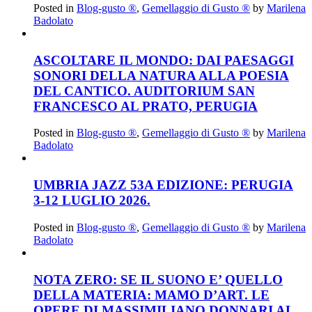
Posted in
Blog-gusto ®
,
Gemellaggio di Gusto ®
by
Marilena
Badolato
ASCOLTARE IL MONDO: DAI PAESAGGI
SONORI DELLA NATURA ALLA POESIA
DEL CANTICO. AUDITORIUM SAN
FRANCESCO AL PRATO, PERUGIA
Posted in
Blog-gusto ®
,
Gemellaggio di Gusto ®
by
Marilena
Badolato
UMBRIA JAZZ 53A EDIZIONE: PERUGIA
3-12 LUGLIO 2026.
Posted in
Blog-gusto ®
,
Gemellaggio di Gusto ®
by
Marilena
Badolato
NOTA ZERO: SE IL SUONO E’ QUELLO
DELLA MATERIA: MAMO D’ART. LE
OPERE DI MASSIMILIANO DONNARI AL