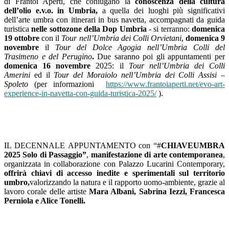
di Frantoi Aperti, che coniugano la
conoscenza della cultura
dell’olio e.v.o. in Umbria,
a quella dei luoghi più significativi
dell’arte umbra con itinerari in bus navetta, accompagnati da guida
turistica
nelle sottozone della Dop Umbria
- si terranno:
domenica
19 ottobre
con il
Tour nell’Umbria dei Colli Orvietani
,
domenica 9
novembre
il
Tour del Dolce Agogia nell’Umbria Colli del
Trasimeno e del Perugino
.
Due saranno poi gli appuntamenti per
domenica 16 novembre
2025: il
Tour nell’Umbria dei Colli
Amerini
ed il
Tour del Moraiolo nell’Umbria dei Colli Assisi –
Spoleto
(per informazioni
https://www.frantoiaperti.net/evo-art-
experience-in-navetta-con-guida-turistica-2025/
).
IL DECENNALE
APPUNTAMENTO
con “#
CHIAVEUMBRA
2025 Solo di Passaggio”
,
manifestazione di arte contemporanea
,
organizzata in collaborazione con Palazzo Lucarini Contemporary,
offrirà chiavi di accesso inedite e sperimentali sul territorio
umbro,
valorizzando la natura e il rapporto uomo-ambiente, grazie al
lavoro corale delle artiste
Mara Albani, Sabrina Iezzi,
Francesca
Perniola e Alice Tonelli.