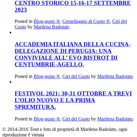
CENTRO STORICO 15-16-17 SETTEMBRE
2023
Posted in
Blog-gusto ®
,
Gemellaggio di Gusto ®
,
Giri del
Gusto
by
Marilena Badolato
ACCADEMIA ITALIANA DELLA CUCINA-
DELEGAZIONE DI PERUGIA: UNA
CONVIVIALE ALL’ EVO BISTROT DI
CENTUMBRIE-AGELLO.
Posted in
Blog-gusto ®
,
Giri del Gusto
by
Marilena Badolato
FESTIVOL 2021: 30-31 OTTOBRE A TREVI
L’OLIO NUOVO E LA PRIMA
SPREMITURA.
Posted in
Blog-gusto ®
,
Giri del Gusto
by
Marilena Badolato
© 2014-2016 Testi e foto di proprietà di Marilena Badolato, ogni
riproduzione è vietata