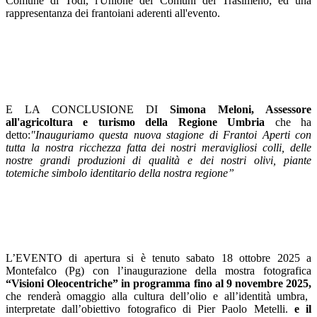
Comune di Todi, l'Unione dei Comuni del Trasimeno; ed una
rappresentanza dei frantoiani aderenti all'evento.
E LA CONCLUSIONE DI
Simona Meloni, Assessore
all'agricoltura e turismo della Regione Umbria
che ha
detto:
"Inauguriamo questa nuova stagione di Frantoi Aperti con
tutta la nostra ricchezza fatta dei nostri meravigliosi colli, delle
nostre grandi produzioni di qualità e dei nostri olivi, piante
totemiche simbolo identitario della nostra regione”
L’EVENTO
di apertura
si è tenuto
sabato 18 ottobre 2025 a
Montefalco (Pg) con l’inaugurazione della mostra fotografica
“Visioni Oleocentriche”
in programma fino al 9 novembre 2025,
che renderà omaggio alla
cultura dell’olio e all’identità umbra,
interpretate dall’obiettivo fotografico di Pier Paolo Metelli.
e il