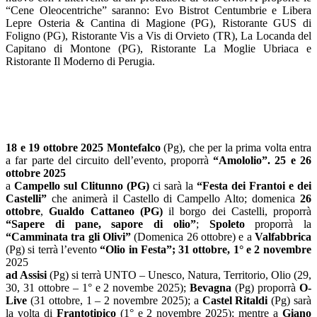
“Cene Oleocentriche” saranno: Evo Bistrot Centumbrie e Libera
Lepre Osteria & Cantina di Magione (PG), Ristorante GUS di
Foligno (PG), Ristorante Vis a Vis di Orvieto (TR), La Locanda del
Capitano di Montone (PG), Ristorante La Moglie Ubriaca e
Ristorante Il Moderno di Perugia.
18 e 19 ottobre
2025 Montefalco
(Pg), che per la prima volta entra
a far parte del circuito dell’evento, proporrà
“Amololio”. 25 e 26
ottobre 2025
a
Campello sul Clitunno (PG)
ci sarà la
“Festa dei Frantoi e dei
Castelli”
che animerà il Castello di Campello Alto; domenica
26
ottobre
,
Gualdo Cattaneo (PG)
il borgo dei Castelli, proporrà
“Sapere di pane, sapore di olio”
;
Spoleto
proporrà la
“Camminata tra gli Olivi”
(Domenica 26 ottobre) e a
Valfabbrica
(Pg) si terrà l’evento
“Olio in Festa”; 31 ottobre, 1° e 2 novembre
2025
ad Assisi
(Pg) si terrà UNTO – Unesco, Natura, Territorio, Olio (29,
30, 31 ottobre – 1° e 2 novembe 2025);
Bevagna
(Pg) proporrà
O-
Live
(31 ottobre, 1 – 2 novembre 2025); a
Castel Ritaldi
(Pg) sarà
la volta di
Frantotipico
(1° e 2 novembre 2025); mentre a
Giano