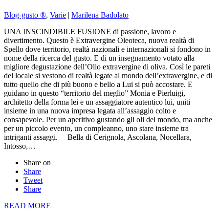
Blog-gusto ®
,
Varie
|
Marilena Badolato
UNA INSCINDIBILE FUSIONE di passione, lavoro e
divertimento. Questo è Extravergine Oleoteca, nuova realtà di
Spello dove territorio, realtà nazionali e internazionali si fondono in
nome della ricerca del gusto. E di un insegnamento votato alla
migliore degustazione dell’Olio extravergine di oliva. Così le pareti
del locale si vestono di realtà legate al mondo dell’extravergine, e di
tutto quello che di più buono e bello a Lui si può accostare. E
guidano in questo “territorio del meglio” Monia e Pierluigi,
architetto della forma lei e un assaggiatore autentico lui, uniti
insieme in una nuova impresa legata all’assaggio colto e
consapevole. Per un aperitivo gustando gli oli del mondo, ma anche
per un piccolo evento, un compleanno, uno stare insieme tra
intriganti assaggi. Bella di Cerignola, Ascolana, Nocellara,
Intosso,…
Share on
Share
Tweet
Share
READ MORE