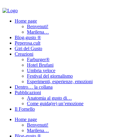
Home page
Benvenuti!
Marilena…
Blog-gusto ®
Peperosa.cult
Giri del Gusto
Creazioni
Farburger®
Hotel Brufani
Umbria veloce
Festival del giornalismo
Esperimenti, esperienze, emozioni
Dentro… la collana
Pubblicazioni
Anatomia al gusto di…
Come guida(re) un’emozione
Il Fornello
Home page
Benvenuti!
Marilena…
Blog-gusto ®