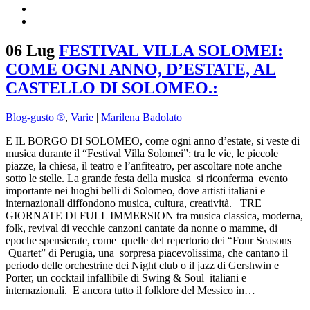
06 Lug
FESTIVAL VILLA SOLOMEI:
COME OGNI ANNO, D’ESTATE, AL
CASTELLO DI SOLOMEO.:
Blog-gusto ®
,
Varie
|
Marilena Badolato
E IL BORGO DI SOLOMEO, come ogni anno d’estate, si veste di
musica durante il “Festival Villa Solomei”: tra le vie, le piccole
piazze, la chiesa, il teatro e l’anfiteatro, per ascoltare note anche
sotto le stelle. La grande festa della musica si riconferma evento
importante nei luoghi belli di Solomeo, dove artisti italiani e
internazionali diffondono musica, cultura, creatività. TRE
GIORNATE DI FULL IMMERSION tra musica classica, moderna,
folk, revival di vecchie canzoni cantate da nonne o mamme, di
epoche spensierate, come quelle del repertorio dei “Four Seasons
Quartet” di Perugia, una sorpresa piacevolissima, che cantano il
periodo delle orchestrine dei Night club o il jazz di Gershwin e
Porter, un cocktail infallibile di Swing & Soul italiani e
internazionali. E ancora tutto il folklore del Messico in…