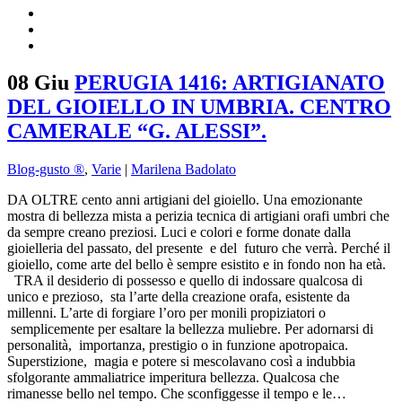
08 Giu
PERUGIA 1416: ARTIGIANATO
DEL GIOIELLO IN UMBRIA. CENTRO
CAMERALE “G. ALESSI”.
Blog-gusto ®
,
Varie
|
Marilena Badolato
DA OLTRE cento anni artigiani del gioiello. Una emozionante
mostra di bellezza mista a perizia tecnica di artigiani orafi umbri che
da sempre creano preziosi. Luci e colori e forme donate dalla
gioielleria del passato, del presente e del futuro che verrà. Perché il
gioiello, come arte del bello è sempre esistito e in fondo non ha età.
TRA il desiderio di possesso e quello di indossare qualcosa di
unico e prezioso, sta l’arte della creazione orafa, esistente da
millenni. L’arte di forgiare l’oro per monili propiziatori o
semplicemente per esaltare la bellezza muliebre. Per adornarsi di
personalità, importanza, prestigio o in funzione apotropaica.
Superstizione, magia e potere si mescolavano così a indubbia
sfolgorante ammaliatrice imperitura bellezza. Qualcosa che
rimanesse bello nel tempo. Che sconfiggesse il tempo e le…