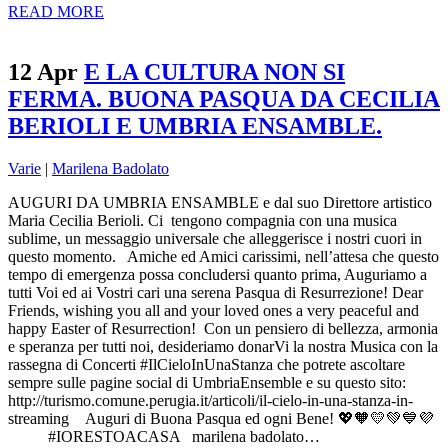
READ MORE
12 Apr
E LA CULTURA NON SI
FERMA. BUONA PASQUA DA CECILIA
BERIOLI E UMBRIA ENSAMBLE.
Varie
|
Marilena Badolato
AUGURI DA UMBRIA ENSAMBLE e dal suo Direttore artistico
Maria Cecilia Berioli. Ci tengono compagnia con una musica
sublime, un messaggio universale che alleggerisce i nostri cuori in
questo momento. Amiche ed Amici carissimi, nell’attesa che questo
tempo di emergenza possa concludersi quanto prima, Auguriamo a
tutti Voi ed ai Vostri cari una serena Pasqua di Resurrezione! Dear
Friends, wishing you all and your loved ones a very peaceful and
happy Easter of Resurrection! Con un pensiero di bellezza, armonia
e speranza per tutti noi, desideriamo donarVi la nostra Musica con la
rassegna di Concerti #IlCieloInUnaStanza che potrete ascoltare
sempre sulle pagine social di UmbriaEnsemble e su questo sito:
http://turismo.comune.perugia.it/articoli/il-cielo-in-una-stanza-in-
streaming Auguri di Buona Pasqua ed ogni Bene! 💖🧡💛💚💙💜
#IORESTOACASA marilena badolato…