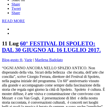
Share
Tweet
Share
READ MORE
11 Lug
60° FESTIVAL DI SPOLETO:
DAL 30 GIUGNO AL 16 LUGLIO 2017.
Blog-gusto ®
,
Varie
|
Marilena Badolato
“OGNI ANNO ANCORA NELLO SPAZIO ANTICO. Non
disperando della vita. Sicuri della bellezza che riscatta, dell’arte che
concilia”, scrive Giorgio Ferrara, direttore del Festival di Spoleto,
nella pagina iniziale del programma. Un 60° anniversario vissuto
alla grande e accompagnato come sempre dalla fascinazione della
storia che regala ogni giorno la città di Spoleto. Spoleto è cultura. È
mostre diffuse, è arte visiva e contaminazione che convivono con
Mozart e con Van Gogh, è presentazione di libri e della nostra
storia raccontata, è conversazioni culturali, è concerti nei luoghi
belli ai quali la musica è legata da sempre, e sono anche “prediche”