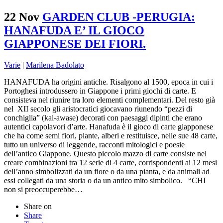
22 Nov
GARDEN CLUB -PERUGIA:
HANAFUDA E’ IL GIOCO
GIAPPONESE DEI FIORI.
Varie
|
Marilena Badolato
HANAFUDA ha origini antiche. Risalgono al 1500, epoca in cui i
Portoghesi introdussero in Giappone i primi giochi di carte. E
consisteva nel riunire tra loro elementi complementari. Del resto già
nel XII secolo gli aristocratici giocavano riunendo “pezzi di
conchiglia” (kai-awase) decorati con paesaggi dipinti che erano
autentici capolavori d’arte. Hanafuda è il gioco di carte giapponese
che ha come semi fiori, piante, alberi e restituisce, nelle sue 48 carte,
tutto un universo di leggende, racconti mitologici e poesie
dell’antico Giappone. Questo piccolo mazzo di carte consiste nel
creare combinazioni tra 12 serie di 4 carte, corrispondenti ai 12 mesi
dell’anno simbolizzati da un fiore o da una pianta, e da animali ad
essi collegati da una storia o da un antico mito simbolico. “CHI
non si preoccuperebbe…
Share on
Share