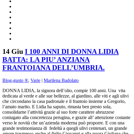
14 Giu
I 100 ANNI DI DONNA LIDIA
BATTA: LA PIU’ ANZIANA
FRANTOIANA DELL’UMBRIA.
Blog-gusto ®
,
Varie
|
Marilena Badolato
DONNA LIDIA, la signora dell’olio, compie 100 anni. Una vita
dedicata al verde e alle sue bellezze, al giardino, alle viti e agli ulivi
che circondano la casa padronale e il frantoio insieme a Gregorio,
l’amato marito. E Lidia ha saputo, rimasta ben presto sola,
consolidarne l’attività grazie al suo forte carattere abruzzese
coniugato alla concretezza perugina, e grazie all’ attenzione costante
verso le novità che un’azienda moderna può proporre. E con una
grande testimonianza di fedeltà a quegli ulivi centenari, un grande
amore trasmesso anche al figlio Giovanni e alla nuora Giuliana che