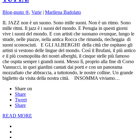
Blog-gusto ®
,
Varie
|
Marilena Badolato
IL JAZZ non è un suono. Sono mille suoni. Non è un ritmo. Sono
mille ritmi. Il jazz è i suoni del mondo. E Perugia in questi giorni
vive i suoni del mondo. E con artisti che suonano ovunque, lungo le
strade, nelle piazze, nella antica Rocca che rimanda, riecheggia di
suoni sconosciuti. E GLI ALBERGHI della città che ospitano gli
artisti si vestono delle lingue del mondo. Così il Brufani, il più antico
e il più cosmopolita dei nostri alberghi, il cinque stelle più famoso
che ospita sempre i grandi nomi. Messo lì, proprio alla fine di Corso
Vannucci, in quei giardini cantati dai poeti e con un panorama
mozzafiato che abbraccia, a tuttotondo, le nostre colline. Un grande
biglietto da visita della nostra città. INSOMMA viviamo…
Share on
Share
Tweet
Share
READ MORE