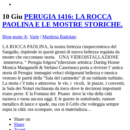
10 Giu
PERUGIA 1416: LA ROCCA
PAOLINA E LE MOSTRE STORICHE.
Blog-gusto ®
,
Varie
|
Marilena Badolato
LA ROCCA PAOLINA, la nostra fortezza cinquecentesca del
Sangallo, risplende in questi giorni di nuova bellezza regalata da
mostre che raccontano storia. UNA VIDEOISTALLAZIONE
immersiva, “ Perugia folgora”(direzione artistica: Daring House
Monica Manganelli & Stefano Casertano) porta a rivivere l’ antica
storia di Perugia: immagini veloci sfolgoranti bellezza e musica
vestono le pareti della “Sala del caminetto” di un rutilante turbinio.
La storia c’è tutta e attraversa le vie, i vicoli, le piazze, i conventi,
la Sala dei Notari rischiarata da torce dove le decisioni importanti
erano prese. E la Fontana dei Pisano dove la vita della città
ruotava e ruota ancora oggi. E le guerre in sottofondo, rumore
metallico di lance e spade, ma con il Grifo che volteggia sempre
sopra la città: ora scompare, ora si materializza…
Share on
Share
Tweet