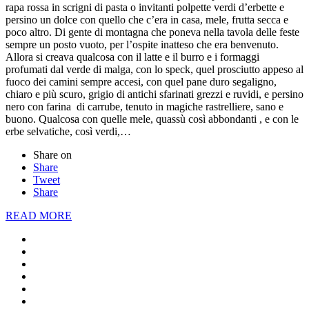
rapa rossa in scrigni di pasta o invitanti polpette verdi d’erbette e
persino un dolce con quello che c’era in casa, mele, frutta secca e
poco altro. Di gente di montagna che poneva nella tavola delle feste
sempre un posto vuoto, per l’ospite inatteso che era benvenuto.
Allora si creava qualcosa con il latte e il burro e i formaggi
profumati dal verde di malga, con lo speck, quel prosciutto appeso al
fuoco dei camini sempre accesi, con quel pane duro segaligno,
chiaro e più scuro, grigio di antichi sfarinati grezzi e ruvidi, e persino
nero con farina di carrube, tenuto in magiche rastrelliere, sano e
buono. Qualcosa con quelle mele, quassù così abbondanti , e con le
erbe selvatiche, così verdi,…
Share on
Share
Tweet
Share
READ MORE