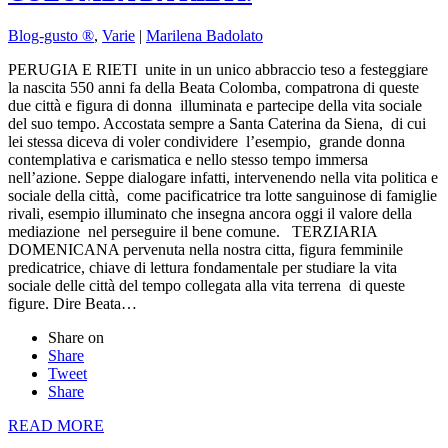
Blog-gusto ®
,
Varie
|
Marilena Badolato
PERUGIA E RIETI unite in un unico abbraccio teso a festeggiare
la nascita 550 anni fa della Beata Colomba, compatrona di queste
due città e figura di donna illuminata e partecipe della vita sociale
del suo tempo. Accostata sempre a Santa Caterina da Siena, di cui
lei stessa diceva di voler condividere l’esempio, grande donna
contemplativa e carismatica e nello stesso tempo immersa
nell’azione. Seppe dialogare infatti, intervenendo nella vita politica e
sociale della città, come pacificatrice tra lotte sanguinose di famiglie
rivali, esempio illuminato che insegna ancora oggi il valore della
mediazione nel perseguire il bene comune. TERZIARIA
DOMENICANA pervenuta nella nostra citta, figura femminile
predicatrice, chiave di lettura fondamentale per studiare la vita
sociale delle città del tempo collegata alla vita terrena di queste
figure. Dire Beata…
Share on
Share
Tweet
Share
READ MORE