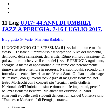
11 Lug
UJ17: 44 ANNI DI UMBRIA
JAZZ A PERUGIA. 7-16 LUGLIO 2017.
Blog-gusto ®
,
Varie
|
Marilena Badolato
I LUOGHI SONO GLI STESSI. Ma il jazz, lui no, non è mai lo
stesso. Ti assale all’improvviso e ti sorprende. Vive del momento,
del luogo, delle sensazioni, dell’artista. Ritmo e improvvisazione. Di
pulsazioni ritmiche vive il cuore del jazz. E PERUGIA ogni anno,
accoglie la marea di appassionati di un ritmo che perennemente
rinnova se stesso, sempre in progress. Nei suoi luoghi, secondo una
formula vincente e invariata: nell’Arena Santa Giuliana, main stage
del festival, con gli eventi rock e jazz di maggiore richiamo; nel
teatro Morlacchi con i concerti più “tecnici”; nella Galleria
Nazionale dell’Umbria, musica e ritmo tra tele importanti, perché
bellezza richiama bellezza. Ma anche tra esibizioni di band
emergenti e quelle degli studenti dei corsi di jazz del Conservatorio
“Francesco Morlacchi” di Perugia, curate…
Share on