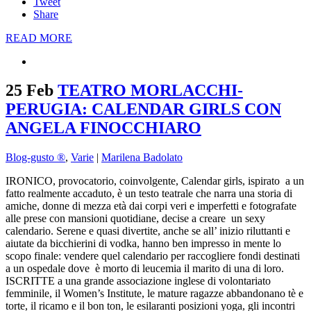
Tweet
Share
READ MORE
25 Feb
TEATRO MORLACCHI-
PERUGIA: CALENDAR GIRLS CON
ANGELA FINOCCHIARO
Blog-gusto ®
,
Varie
|
Marilena Badolato
IRONICO, provocatorio, coinvolgente, Calendar girls, ispirato a un
fatto realmente accaduto, è un testo teatrale che narra una storia di
amiche, donne di mezza età dai corpi veri e imperfetti e fotografate
alle prese con mansioni quotidiane, decise a creare un sexy
calendario. Serene e quasi divertite, anche se all’ inizio riluttanti e
aiutate da bicchierini di vodka, hanno ben impresso in mente lo
scopo finale: vendere quel calendario per raccogliere fondi destinati
a un ospedale dove è morto di leucemia il marito di una di loro.
ISCRITTE a una grande associazione inglese di volontariato
femminile, il Women’s Institute, le mature ragazze abbandonano tè e
torte, il ricamo e il bon ton, le esilaranti posizioni yoga, gli incontri