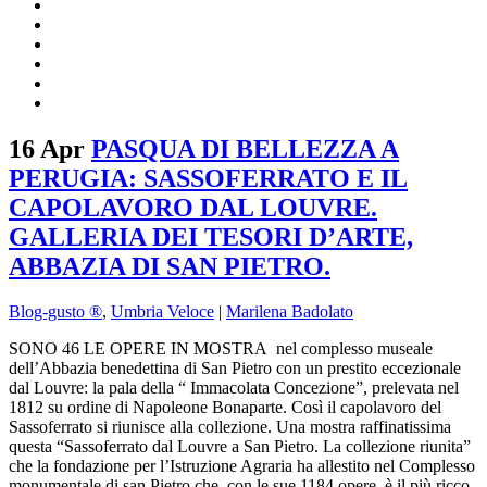
16 Apr
PASQUA DI BELLEZZA A
PERUGIA: SASSOFERRATO E IL
CAPOLAVORO DAL LOUVRE.
GALLERIA DEI TESORI D’ARTE,
ABBAZIA DI SAN PIETRO.
Blog-gusto ®
,
Umbria Veloce
|
Marilena Badolato
SONO 46 LE OPERE IN MOSTRA nel complesso museale
dell’Abbazia benedettina di San Pietro con un prestito eccezionale
dal Louvre: la pala della “ Immacolata Concezione”, prelevata nel
1812 su ordine di Napoleone Bonaparte. Così il capolavoro del
Sassoferrato si riunisce alla collezione. Una mostra raffinatissima
questa “Sassoferrato dal Louvre a San Pietro. La collezione riunita”
che la fondazione per l’Istruzione Agraria ha allestito nel Complesso
monumentale di san Pietro che, con le sue 1184 opere, è il più ricco