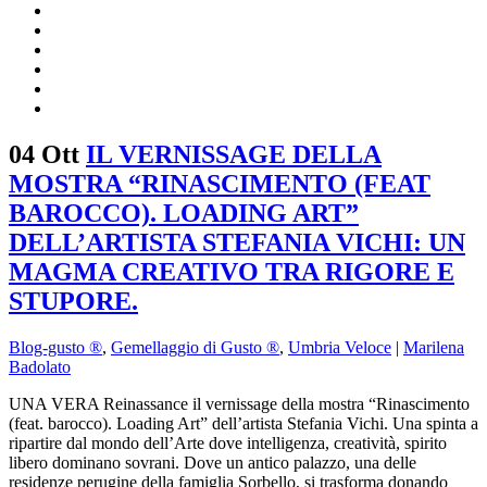
04 Ott
IL VERNISSAGE DELLA
MOSTRA “RINASCIMENTO (FEAT
BAROCCO). LOADING ART”
DELL’ARTISTA STEFANIA VICHI: UN
MAGMA CREATIVO TRA RIGORE E
STUPORE.
Blog-gusto ®
,
Gemellaggio di Gusto ®
,
Umbria Veloce
|
Marilena
Badolato
UNA VERA Reinassance il vernissage della mostra “Rinascimento
(feat. barocco). Loading Art” dell’artista Stefania Vichi. Una spinta a
ripartire dal mondo dell’Arte dove intelligenza, creatività, spirito
libero dominano sovrani. Dove un antico palazzo, una delle
residenze perugine della famiglia Sorbello, si trasforma donando