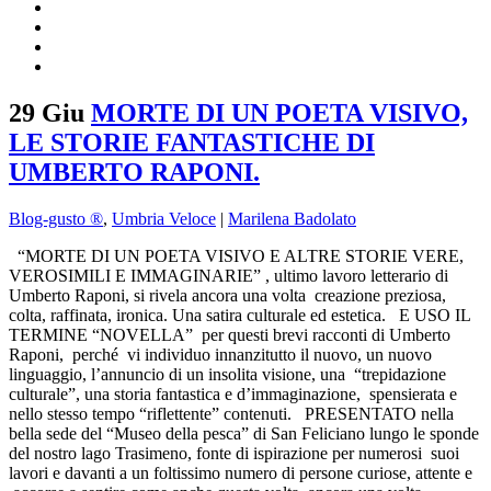
29 Giu
MORTE DI UN POETA VISIVO,
LE STORIE FANTASTICHE DI
UMBERTO RAPONI.
Blog-gusto ®
,
Umbria Veloce
|
Marilena Badolato
“MORTE DI UN POETA VISIVO E ALTRE STORIE VERE,
VEROSIMILI E IMMAGINARIE” , ultimo lavoro letterario di
Umberto Raponi, si rivela ancora una volta creazione preziosa,
colta, raffinata, ironica. Una satira culturale ed estetica. E USO IL
TERMINE “NOVELLA” per questi brevi racconti di Umberto
Raponi, perché vi individuo innanzitutto il nuovo, un nuovo
linguaggio, l’annuncio di un insolita visione, una “trepidazione
culturale”, una storia fantastica e d’immaginazione, spensierata e
nello stesso tempo “riflettente” contenuti. PRESENTATO nella
bella sede del “Museo della pesca” di San Feliciano lungo le sponde
del nostro lago Trasimeno, fonte di ispirazione per numerosi suoi
lavori e davanti a un foltissimo numero di persone curiose, attente e