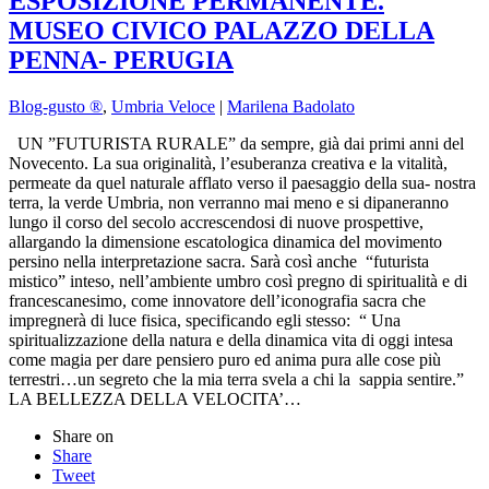
ESPOSIZIONE PERMANENTE.
MUSEO CIVICO PALAZZO DELLA
PENNA- PERUGIA
Blog-gusto ®
,
Umbria Veloce
|
Marilena Badolato
UN ”FUTURISTA RURALE” da sempre, già dai primi anni del
Novecento. La sua originalità, l’esuberanza creativa e la vitalità,
permeate da quel naturale afflato verso il paesaggio della sua- nostra
terra, la verde Umbria, non verranno mai meno e si dipaneranno
lungo il corso del secolo accrescendosi di nuove prospettive,
allargando la dimensione escatologica dinamica del movimento
persino nella interpretazione sacra. Sarà così anche “futurista
mistico” inteso, nell’ambiente umbro così pregno di spiritualità e di
francescanesimo, come innovatore dell’iconografia sacra che
impregnerà di luce fisica, specificando egli stesso: “ Una
spiritualizzazione della natura e della dinamica vita di oggi intesa
come magia per dare pensiero puro ed anima pura alle cose più
terrestri…un segreto che la mia terra svela a chi la sappia sentire.”
LA BELLEZZA DELLA VELOCITA’…
Share on
Share
Tweet