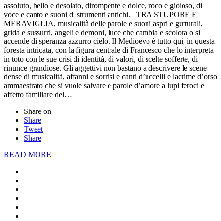
assoluto, bello e desolato, dirompente e dolce, roco e gioioso, di
voce e canto e suoni di strumenti antichi. TRA STUPORE E
MERAVIGLIA, musicalità delle parole e suoni aspri e gutturali,
grida e sussurri, angeli e demoni, luce che cambia e scolora o si
accende di speranza azzurro cielo. Il Medioevo è tutto qui, in questa
foresta intricata, con la figura centrale di Francesco che lo interpreta
in toto con le sue crisi di identità, di valori, di scelte sofferte, di
rinunce grandiose. Gli aggettivi non bastano a descrivere le scene
dense di musicalità, affanni e sorrisi e canti d’uccelli e lacrime d’orso
ammaestrato che si vuole salvare e parole d’amore a lupi feroci e
affetto familiare del…
Share on
Share
Tweet
Share
READ MORE