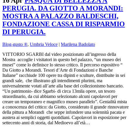
16 Apr
PASQUA DI BELLEZZA A
PERUGIA. DA GIOTTO A MORANDI:
MOSTRA A PALAZZO BALDESCHI,
FONDAZIONE CASSA DI RISPARMIO
DI PERUGIA.
Blog-gusto ®
,
Umbria Veloce
|
Marilena Badolato
VITTORIO SGARBI dal video posizionato all’ingresso della
Mostra accoglie i visitatori in questo bel palazzo, “un museo dei
musei” come lo definisce lo stesso critico. Il percorso espositivo “
Da Giotto a Morandi. Tesori d’Arte di Fondazioni e Banche
Italiane” racchiude 100 opere tra dipinti e sculture, distribuite in sei
grandi sale, che illustrano gli intendimenti plurimi, ma
universalmente votati all’arte alla base del collezionismo bancario.
“Un patrimonio- dice Sgarbi- di circa 13mila opere, un tesoro
straordinario, da cui abbiamo selezionato alcuni capolavori per
creare un temporaneo e magnifico museo parallelo”. Genialità mista
a conoscenza del critico: da Giotto, considerato il grande rinnovatore
della pittura a Morandi che seppe infondere una solennità pacata e
austera ai semplici oggetti quotidiani. Capolavori in esposizione per
settecento anni di storia, dal Medioevo all’età…