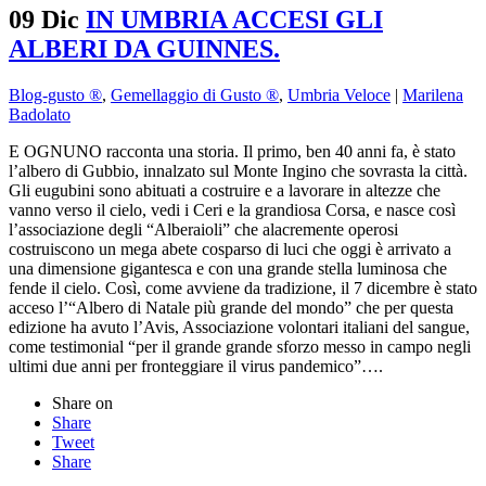
09 Dic
IN UMBRIA ACCESI GLI
ALBERI DA GUINNES.
Blog-gusto ®
,
Gemellaggio di Gusto ®
,
Umbria Veloce
|
Marilena
Badolato
E OGNUNO racconta una storia. Il primo, ben 40 anni fa, è stato
l’albero di Gubbio, innalzato sul Monte Ingino che sovrasta la città.
Gli eugubini sono abituati a costruire e a lavorare in altezze che
vanno verso il cielo, vedi i Ceri e la grandiosa Corsa, e nasce così
l’associazione degli “Alberaioli” che alacremente operosi
costruiscono un mega abete cosparso di luci che oggi è arrivato a
una dimensione gigantesca e con una grande stella luminosa che
fende il cielo. Così, come avviene da tradizione, il 7 dicembre è stato
acceso l’“Albero di Natale più grande del mondo” che per questa
edizione ha avuto l’Avis, Associazione volontari italiani del sangue,
come testimonial “per il grande grande sforzo messo in campo negli
ultimi due anni per fronteggiare il virus pandemico”….
Share on
Share
Tweet
Share