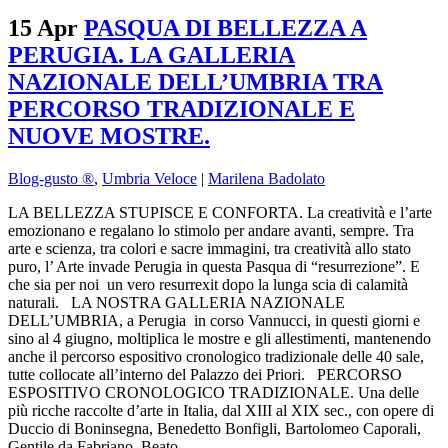
15 Apr
PASQUA DI BELLEZZA A
PERUGIA. LA GALLERIA
NAZIONALE DELL’UMBRIA TRA
PERCORSO TRADIZIONALE E
NUOVE MOSTRE.
Blog-gusto ®
,
Umbria Veloce
|
Marilena Badolato
LA BELLEZZA STUPISCE E CONFORTA. La creatività e l’arte
emozionano e regalano lo stimolo per andare avanti, sempre. Tra
arte e scienza, tra colori e sacre immagini, tra creatività allo stato
puro, l’ Arte invade Perugia in questa Pasqua di “resurrezione”. E
che sia per noi un vero resurrexit dopo la lunga scia di calamità
naturali. LA NOSTRA GALLERIA NAZIONALE
DELL’UMBRIA, a Perugia in corso Vannucci, in questi giorni e
sino al 4 giugno, moltiplica le mostre e gli allestimenti, mantenendo
anche il percorso espositivo cronologico tradizionale delle 40 sale,
tutte collocate all’interno del Palazzo dei Priori. PERCORSO
ESPOSITIVO CRONOLOGICO TRADIZIONALE. Una delle
più ricche raccolte d’arte in Italia, dal XIII al XIX sec., con opere di
Duccio di Boninsegna, Benedetto Bonfigli, Bartolomeo Caporali,
Gentile da Fabriano, Beato…