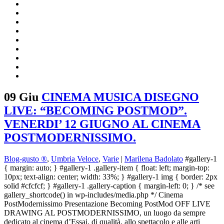
09 Giu
CINEMA MUSICA DISEGNO
LIVE: “BECOMING POSTMOD”.
VENERDI’ 12 GIUGNO AL CINEMA
POSTMODERNISSIMO.
Blog-gusto ®
,
Umbria Veloce
,
Varie
|
Marilena Badolato
#gallery-1
{ margin: auto; } #gallery-1 .gallery-item { float: left; margin-top:
10px; text-align: center; width: 33%; } #gallery-1 img { border: 2px
solid #cfcfcf; } #gallery-1 .gallery-caption { margin-left: 0; } /* see
gallery_shortcode() in wp-includes/media.php */ Cinema
PostModernissimo Presentazione Becoming PostMod OFF LIVE
DRAWING AL POSTMODERNISSIMO, un luogo da sempre
dedicato al cinema d’Essai, di qualità, allo spettacolo e alle arti