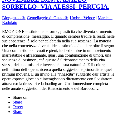
SORBELLO- VIA ALESSI- PERUGIA.
Blog-gusto ®
,
Gemellaggio di Gusto ®
,
Umbria Veloce
|
Marilena
Badolato
EMOZIONE e istinto nelle forme, plasticità che diventa strumento
di comprensione, messaggio. E quando sembra tradire la realtà nelle
sue apparenze, è solo per celebrarla nella sua sostanza. La materia
che nella concretezza diventa idea e stimolo ad andare oltre il segno.
Una commistione di vuoti e pieni, luci ed ombre in un movimento
inarrestabile e affascinante, quasi una combinazione di umori, una
sequenza di ossimori, chè questo è il riconoscimento della vita
stessa, dei suoi misteri e invece della sua naturalità. E il colore,
nell’intimo dell’opera, ricerca quella suggestione primordiale, quel
primum movens. E un invito alla “rinascita” suggerito dall’artista: le
opere esposte giocano e interagiscono direttamente con il visitatore
attraverso la dress art e la loading art. Una immersione completa
nelle amate suggestioni del Rinascimento e del Barocco,…
Share on
Share
Tweet
Share