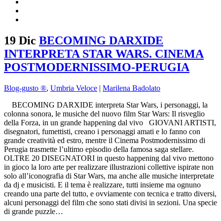
19 Dic
BECOMING DARXIDE
INTERPRETA STAR WARS. CINEMA
POSTMODERNISSIMO-PERUGIA
Blog-gusto ®
,
Umbria Veloce
|
Marilena Badolato
BECOMING DARXIDE interpreta Star Wars, i personaggi, la
colonna sonora, le musiche del nuovo film Star Wars: Il risveglio
della Forza, in un grande happening dal vivo GIOVANI ARTISTI,
disegnatori, fumettisti, creano i personaggi amati e lo fanno con
grande creatività ed estro, mentre il Cinema Postmodernissimo di
Perugia trasmette l’ultimo episodio della famosa saga stellare.
OLTRE 20 DISEGNATORI in questo happening dal vivo mettono
in gioco la loro arte per realizzare illustrazioni collettive ispirate non
solo all’iconografia di Star Wars, ma anche alle musiche interpretate
da dj e musicisti. E il tema è realizzare, tutti insieme ma ognuno
creando una parte del tutto, e ovviamente con tecnica e tratto diversi,
alcuni personaggi del film che sono stati divisi in sezioni. Una specie
di grande puzzle…