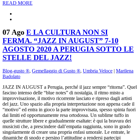
READ MORE
07 Ago
E LA CULTURA NON SI
FERMA. “JAZZ IN AUGUST” 7-10
AGOSTO 2020 A PERUGIA SOTTO LE
STELLE DEL JAZZ!
Blog-gusto ®
,
Gemellaggio di Gusto ®
,
Umbria Veloce
|
Marilena
Badolato
JAZZ IN AUGUST a Perugia, perché il jazz sempre “ritorna”. Quel
fascino intenso delle “blue notes” di nostalgia, il ritmo misto a
improvvisazione, il motivo ricorrente lasciato e ripreso dagli artisti
del jazz. Uno spazio alla propria interpretazione non appena cade il
“motivo” ed entra in gioco la parte improvvisata, spesso spinta fuori
dai limiti ed opportunamente resa ortodossa. Un sublime tuffo in
quelle strutture libere e gradualmente esaltate: è qui la bravura dei
musicisti che, a prescindere dall’empatia raggiunta, sono in grado
singolarmente di creare una propria enfasi umorale. Le entrate, le
dinamiche di snodo e persino l’attitudine a rendersi partecipi