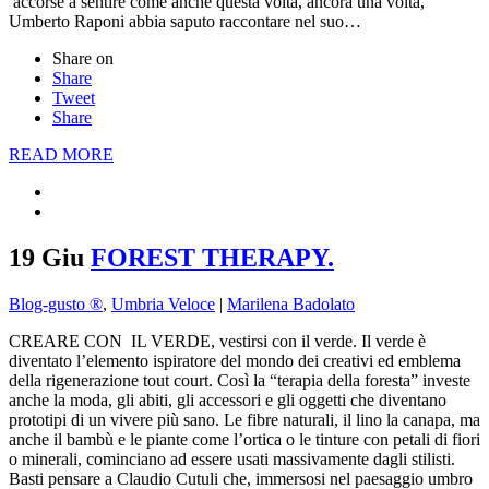
accorse a sentire come anche questa volta, ancora una volta,
Umberto Raponi abbia saputo raccontare nel suo…
Share on
Share
Tweet
Share
READ MORE
19 Giu
FOREST THERAPY.
Blog-gusto ®
,
Umbria Veloce
|
Marilena Badolato
CREARE CON IL VERDE, vestirsi con il verde. Il verde è
diventato l’elemento ispiratore del mondo dei creativi ed emblema
della rigenerazione tout court. Così la “terapia della foresta” investe
anche la moda, gli abiti, gli accessori e gli oggetti che diventano
prototipi di un vivere più sano. Le fibre naturali, il lino la canapa, ma
anche il bambù e le piante come l’ortica o le tinture con petali di fiori
o minerali, cominciano ad essere usati massivamente dagli stilisti.
Basti pensare a Claudio Cutuli che, immersosi nel paesaggio umbro