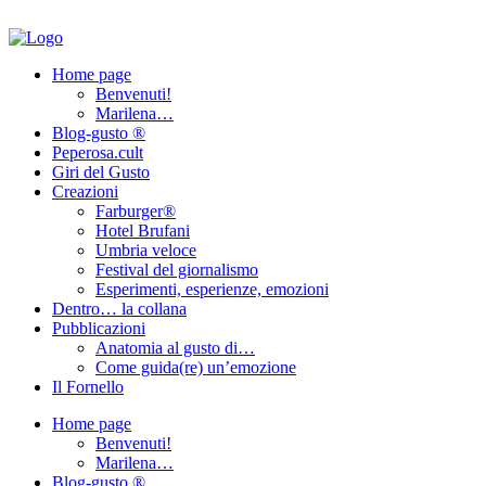
Home page
Benvenuti!
Marilena…
Blog-gusto ®
Peperosa.cult
Giri del Gusto
Creazioni
Farburger®
Hotel Brufani
Umbria veloce
Festival del giornalismo
Esperimenti, esperienze, emozioni
Dentro… la collana
Pubblicazioni
Anatomia al gusto di…
Come guida(re) un’emozione
Il Fornello
Home page
Benvenuti!
Marilena…
Blog-gusto ®