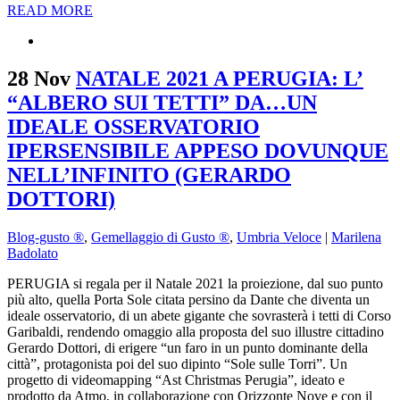
READ MORE
28 Nov
NATALE 2021 A PERUGIA: L’
“ALBERO SUI TETTI” DA…UN
IDEALE OSSERVATORIO
IPERSENSIBILE APPESO DOVUNQUE
NELL’INFINITO (GERARDO
DOTTORI)
Blog-gusto ®
,
Gemellaggio di Gusto ®
,
Umbria Veloce
|
Marilena
Badolato
PERUGIA si regala per il Natale 2021 la proiezione, dal suo punto
più alto, quella Porta Sole citata persino da Dante che diventa un
ideale osservatorio, di un abete gigante che sovrasterà i tetti di Corso
Garibaldi, rendendo omaggio alla proposta del suo illustre cittadino
Gerardo Dottori, di erigere “un faro in un punto dominante della
città”, protagonista poi del suo dipinto “Sole sulle Torri”. Un
progetto di videomapping “Ast Christmas Perugia”, ideato e
prodotto da Atmo, in collaborazione con Orizzonte Nove e con il