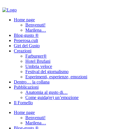
Home page
Benvenuti!
Marilena…
Blog-gusto ®
Peperosa.cult
Giri del Gusto
Creazioni
Farburger®
Hotel Brufani
Umbria veloce
Festival del giornalismo
Esperimenti, esperienze, emozioni
Dentro… la collana
Pubblicazioni
Anatomia al gusto di…
Come guida(re) un’emozione
Il Fornello
Home page
Benvenuti!
Marilena…
Blog-gusto ®