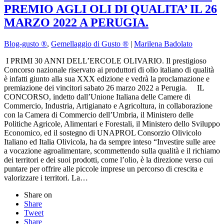
PREMIO AGLI OLI DI QUALITA’ IL 26
MARZO 2022 A PERUGIA.
Blog-gusto ®
,
Gemellaggio di Gusto ®
|
Marilena Badolato
I PRIMI 30 ANNI DELL’ERCOLE OLIVARIO. Il prestigioso
Concorso nazionale riservato ai produttori di olio italiano di qualità
è infatti giunto alla sua XXX edizione e vedrà la proclamazione e
premiazione dei vincitori sabato 26 marzo 2022 a Perugia. IL
CONCORSO, indetto dall’Unione Italiana delle Camere di
Commercio, Industria, Artigianato e Agricoltura, in collaborazione
con la Camera di Commercio dell’Umbria, il Ministero delle
Politiche Agricole, Alimentari e Forestali, il Ministero dello Sviluppo
Economico, ed il sostegno di UNAPROL Consorzio Olivicolo
Italiano ed Italia Olivicola, ha da sempre inteso “Investire sulle aree
a vocazione agroalimentare, scommettendo sulla qualità e il richiamo
dei territori e dei suoi prodotti, come l’olio, è la direzione verso cui
puntare per offrire alle piccole imprese un percorso di crescita e
valorizzare i territori. La…
Share on
Share
Tweet
Share