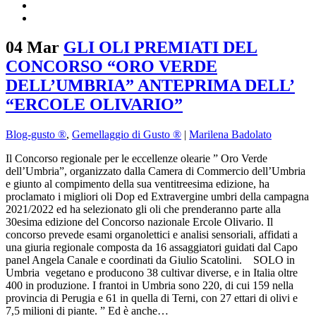
04 Mar
GLI OLI PREMIATI DEL
CONCORSO “ORO VERDE
DELL’UMBRIA” ANTEPRIMA DELL’
“ERCOLE OLIVARIO”
Blog-gusto ®
,
Gemellaggio di Gusto ®
|
Marilena Badolato
Il Concorso regionale per le eccellenze olearie ” Oro Verde
dell’Umbria”, organizzato dalla Camera di Commercio dell’Umbria
e giunto al compimento della sua ventitreesima edizione, ha
proclamato i migliori oli Dop ed Extravergine umbri della campagna
2021/2022 ed ha selezionato gli oli che prenderanno parte alla
30esima edizione del Concorso nazionale Ercole Olivario. Il
concorso prevede esami organolettici e analisi sensoriali, affidati a
una giuria regionale composta da 16 assaggiatori guidati dal Capo
panel Angela Canale e coordinati da Giulio Scatolini. SOLO in
Umbria vegetano e producono 38 cultivar diverse, e in Italia oltre
400 in produzione. I frantoi in Umbria sono 220, di cui 159 nella
provincia di Perugia e 61 in quella di Terni, con 27 ettari di olivi e
7,5 milioni di piante. ” Ed è anche…