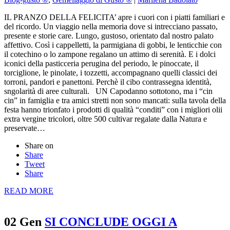
IL PRANZO DELLA FELICITA’ apre i cuori con i piatti familiari e
del ricordo. Un viaggio nella memoria dove si intrecciano passato,
presente e storie care. Lungo, gustoso, orientato dal nostro palato
affettivo. Così i cappelletti, la parmigiana di gobbi, le lenticchie con
il cotechino o lo zampone regalano un attimo di serenità. E i dolci
iconici della pasticceria perugina del periodo, le pinoccate, il
torciglione, le pinolate, i tozzetti, accompagnano quelli classici dei
torroni, pandori e panettoni. Perchè il cibo contrassegna identità,
sngolarità di aree culturali. UN Capodanno sottotono, ma i “cin
cin” in famiglia e tra amici stretti non sono mancati: sulla tavola della
festa hanno trionfato i prodotti di qualità “conditi” con i migliori olii
extra vergine tricolori, oltre 500 cultivar regalate dalla Natura e
preservate…
Share on
Share
Tweet
Share
READ MORE
02 Gen
SI CONCLUDE OGGI A