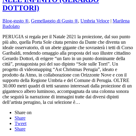
DOTTORI)
Blog-gusto ®
,
Gemellaggio di Gusto ®
,
Umbria Veloce
|
Marilena
Badolato
PERUGIA si regala per il Natale 2021 la proiezione, dal suo punto
più alto, quella Porta Sole citata persino da Dante che diventa un
ideale osservatorio, di un abete gigante che sovrasterà i tetti di Corso
Garibaldi, rendendo omaggio alla proposta del suo illustre cittadino
Gerardo Dottori, di erigere “un faro in un punto dominante della
città”, protagonista poi del suo dipinto “Sole sulle Torri”. Un
progetto di videomapping “Ast Christmas Perugia”, ideato e
prodotto da Atmo, in collaborazione con Orizzonte Nove e con il
supporto della Regione Umbria e del Comune di Perugia. OLTRE
30.000 metri quadri di tetti saranno interessati dalla proiezione di un
gigantesco albero luminoso, accompagnata da una colonna sonora
che seguirà la narrazione di immagini tratte dai diversi dipinti
dell’artista perugino, la cui selezione è…
Share on
Share
Tweet
Share