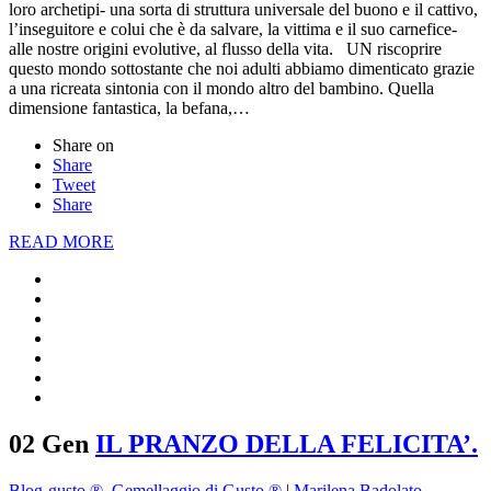
loro archetipi- una sorta di struttura universale del buono e il cattivo,
l’inseguitore e colui che è da salvare, la vittima e il suo carnefice-
alle nostre origini evolutive, al flusso della vita. UN riscoprire
questo mondo sottostante che noi adulti abbiamo dimenticato grazie
a una ricreata sintonia con il mondo altro del bambino. Quella
dimensione fantastica, la befana,…
Share on
Share
Tweet
Share
READ MORE
02 Gen
IL PRANZO DELLA FELICITA’.
Blog-gusto ®
,
Gemellaggio di Gusto ®
|
Marilena Badolato