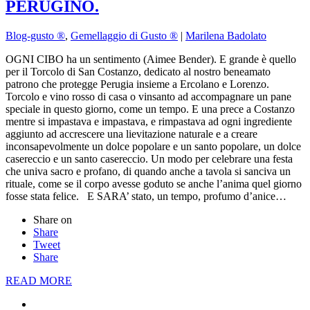
PERUGINO.
Blog-gusto ®
,
Gemellaggio di Gusto ®
|
Marilena Badolato
OGNI CIBO ha un sentimento (Aimee Bender). E grande è quello
per il Torcolo di San Costanzo, dedicato al nostro beneamato
patrono che protegge Perugia insieme a Ercolano e Lorenzo.
Torcolo e vino rosso di casa o vinsanto ad accompagnare un pane
speciale in questo giorno, come un tempo. E una prece a Costanzo
mentre si impastava e impastava, e rimpastava ad ogni ingrediente
aggiunto ad accrescere una lievitazione naturale e a creare
inconsapevolmente un dolce popolare e un santo popolare, un dolce
casereccio e un santo casereccio. Un modo per celebrare una festa
che univa sacro e profano, di quando anche a tavola si sanciva un
rituale, come se il corpo avesse goduto se anche l’anima quel giorno
fosse stata felice. E SARA’ stato, un tempo, profumo d’anice…
Share on
Share
Tweet
Share
READ MORE