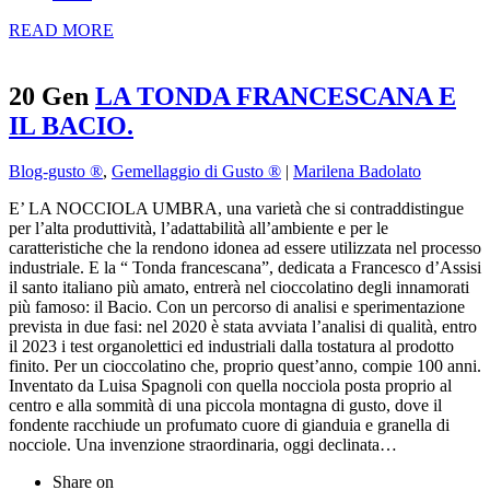
READ MORE
20 Gen
LA TONDA FRANCESCANA E
IL BACIO.
Blog-gusto ®
,
Gemellaggio di Gusto ®
|
Marilena Badolato
E’ LA NOCCIOLA UMBRA, una varietà che si contraddistingue
per l’alta produttività, l’adattabilità all’ambiente e per le
caratteristiche che la rendono idonea ad essere utilizzata nel processo
industriale. E la “ Tonda francescana”, dedicata a Francesco d’Assisi
il santo italiano più amato, entrerà nel cioccolatino degli innamorati
più famoso: il Bacio. Con un percorso di analisi e sperimentazione
prevista in due fasi: nel 2020 è stata avviata l’analisi di qualità, entro
il 2023 i test organolettici ed industriali dalla tostatura al prodotto
finito. Per un cioccolatino che, proprio quest’anno, compie 100 anni.
Inventato da Luisa Spagnoli con quella nocciola posta proprio al
centro e alla sommità di una piccola montagna di gusto, dove il
fondente racchiude un profumato cuore di gianduia e granella di
nocciole. Una invenzione straordinaria, oggi declinata…
Share on