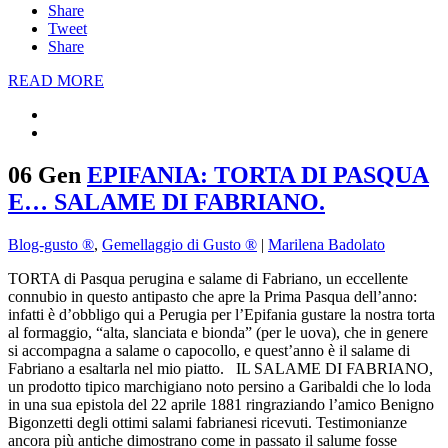
Share
Tweet
Share
READ MORE
06 Gen
EPIFANIA: TORTA DI PASQUA
E… SALAME DI FABRIANO.
Blog-gusto ®
,
Gemellaggio di Gusto ®
|
Marilena Badolato
TORTA di Pasqua perugina e salame di Fabriano, un eccellente
connubio in questo antipasto che apre la Prima Pasqua dell’anno:
infatti è d’obbligo qui a Perugia per l’Epifania gustare la nostra torta
al formaggio, “alta, slanciata e bionda” (per le uova), che in genere
si accompagna a salame o capocollo, e quest’anno è il salame di
Fabriano a esaltarla nel mio piatto. IL SALAME DI FABRIANO,
un prodotto tipico marchigiano noto persino a Garibaldi che lo loda
in una sua epistola del 22 aprile 1881 ringraziando l’amico Benigno
Bigonzetti degli ottimi salami fabrianesi ricevuti. Testimonianze
ancora più antiche dimostrano come in passato il salume fosse