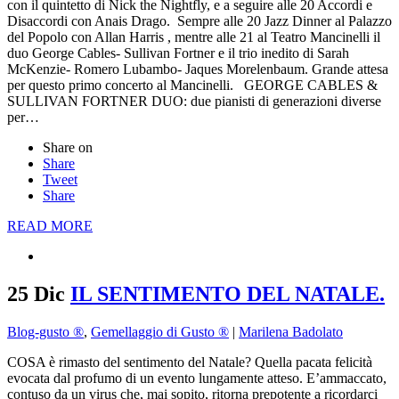
con il quintetto di Nick the Nightfly, e a seguire alle 20 Accordi e
Disaccordi con Anais Drago. Sempre alle 20 Jazz Dinner al Palazzo
del Popolo con Allan Harris , mentre alle 21 al Teatro Mancinelli il
duo George Cables- Sullivan Fortner e il trio inedito di Sarah
McKenzie- Romero Lubambo- Jaques Morelenbaum. Grande attesa
per questo primo concerto al Mancinelli. GEORGE CABLES &
SULLIVAN FORTNER DUO: due pianisti di generazioni diverse
per…
Share on
Share
Tweet
Share
READ MORE
25 Dic
IL SENTIMENTO DEL NATALE.
Blog-gusto ®
,
Gemellaggio di Gusto ®
|
Marilena Badolato
COSA è rimasto del sentimento del Natale? Quella pacata felicità
evocata dal profumo di un evento lungamente atteso. E’ammaccato,
contuso da un virus che, mai sopito, ritorna prepotente a ricordarci