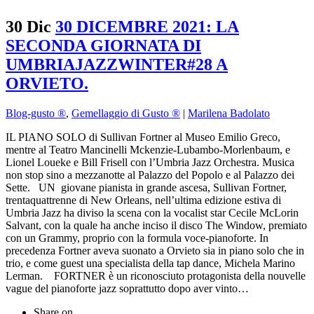
30 Dic
30 DICEMBRE 2021: LA
SECONDA GIORNATA DI
UMBRIAJAZZWINTER#28 A
ORVIETO.
Blog-gusto ®
,
Gemellaggio di Gusto ®
|
Marilena Badolato
IL PIANO SOLO di Sullivan Fortner al Museo Emilio Greco,
mentre al Teatro Mancinelli Mckenzie-Lubambo-Morlenbaum, e
Lionel Loueke e Bill Frisell con l’Umbria Jazz Orchestra. Musica
non stop sino a mezzanotte al Palazzo del Popolo e al Palazzo dei
Sette. UN giovane pianista in grande ascesa, Sullivan Fortner,
trentaquattrenne di New Orleans, nell’ultima edizione estiva di
Umbria Jazz ha diviso la scena con la vocalist star Cecile McLorin
Salvant, con la quale ha anche inciso il disco The Window, premiato
con un Grammy, proprio con la formula voce-pianoforte. In
precedenza Fortner aveva suonato a Orvieto sia in piano solo che in
trio, e come guest una specialista della tap dance, Michela Marino
Lerman. FORTNER è un riconosciuto protagonista della nouvelle
vague del pianoforte jazz soprattutto dopo aver vinto…
Share on