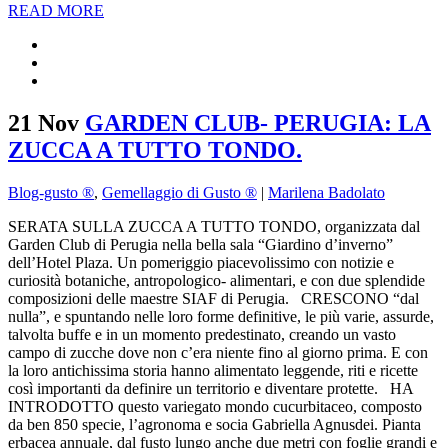
READ MORE
21 Nov
GARDEN CLUB- PERUGIA: LA
ZUCCA A TUTTO TONDO.
Blog-gusto ®
,
Gemellaggio di Gusto ®
|
Marilena Badolato
SERATA SULLA ZUCCA A TUTTO TONDO, organizzata dal
Garden Club di Perugia nella bella sala “Giardino d’inverno”
dell’Hotel Plaza. Un pomeriggio piacevolissimo con notizie e
curiosità botaniche, antropologico- alimentari, e con due splendide
composizioni delle maestre SIAF di Perugia. CRESCONO “dal
nulla”, e spuntando nelle loro forme definitive, le più varie, assurde,
talvolta buffe e in un momento predestinato, creando un vasto
campo di zucche dove non c’era niente fino al giorno prima. E con
la loro antichissima storia hanno alimentato leggende, riti e ricette
così importanti da definire un territorio e diventare protette. HA
INTRODOTTO questo variegato mondo cucurbitaceo, composto
da ben 850 specie, l’agronoma e socia Gabriella Agnusdei. Pianta
erbacea annuale, dal fusto lungo anche due metri con foglie grandi e