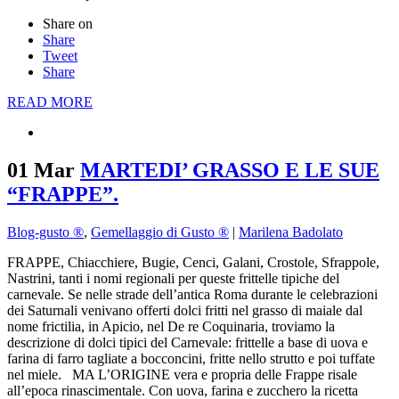
Share on
Share
Tweet
Share
READ MORE
01 Mar
MARTEDI’ GRASSO E LE SUE
“FRAPPE”.
Blog-gusto ®
,
Gemellaggio di Gusto ®
|
Marilena Badolato
FRAPPE, Chiacchiere, Bugie, Cenci, Galani, Crostole, Sfrappole,
Nastrini, tanti i nomi regionali per queste frittelle tipiche del
carnevale. Se nelle strade dell’antica Roma durante le celebrazioni
dei Saturnali venivano offerti dolci fritti nel grasso di maiale dal
nome frictilia, in Apicio, nel De re Coquinaria, troviamo la
descrizione di dolci tipici del Carnevale: frittelle a base di uova e
farina di farro tagliate a bocconcini, fritte nello strutto e poi tuffate
nel miele. MA L’ORIGINE vera e propria delle Frappe risale
all’epoca rinascimentale. Con uova, farina e zucchero la ricetta