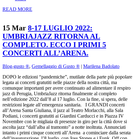
READ MORE
15 Mar
8-17 LUGLIO 2022:
UMBRIAJAZZ RITORNA AL
COMPLETO. ECCO I PRIMI 5
CONCERTI ALL’ARENA.
Blog-gusto ®
,
Gemellaggio di Gusto ®
|
Marilena Badolato
DOPO le edizioni “pandemiche”, mutilate della parte più popolare
legata ai concerti gratutiti nelle piazze della nostra città, ma
comunque importanti per avere continuato ad alimentare il respiro
jazz di Perugia, UmbriaJazz ritorna finalmente al completo
nell’edizione 2022 dall’8 al 17 luglio. Con la fine, si spera, delle
restrizioni legate all’emergenza sanitaria. I GRANDI concerti
all’Arena Santa Giuliana, il jazz al Teatro Morlacchi, alla Sala
Podiani, i concerti gratutiti ai Giardini Carducci e in Piazza IV
Novembre con le migliaia di presenze in giro per la città dove si
ascolta jazz “dall’alba al tramonto” a notte inoltrata. Annunciati
intanto i primi cinque concerti all’Arena a cominciare dalla serata
dell’inaugurazione, l’8 luglio, con Joss Stones e i Funk Off con