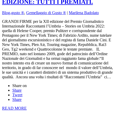
EDIZIONE: TUTTI I PREMIATI.
Blog-gusto ®
,
Gemellaggio di Gusto ®
|
Marilena Badolato
GRANDI FIRME per la XII edizione del Premio Giornalistico
Internazionale Raccontami l’Umbria – Stories on Umbria 2022:
quella di Helene Cooper, premio Pulitzer e corrispondente dal
Pentagono per il New York Times; di Fabrizio Ardito, nume tutelare
del giornalismo escursionistico e del regista di fama Daniele Cini. E
New York Times, Plen Air, Touring magazine, Repubblica, Rai3
Geo, Tg2 weekend e Quattrocolonne le testate premiate. IL
PREMIO, nato nel lontano 2009, gode del patrocinio dell’Ordine
Nazionale dei Giornalisti e ha ormai raggiunto fama globale:“Il
nostro intento era di creare un nuovo format di comunicazione del
territorio, in grado di far conoscere nel mondo il valore dell’Umbria,
le sue unicità e i caratteri distintivi di un sistema produttivo di grande
qualità. Ancora una volta i risultati di “Raccontami l’Umbria” ci…
Share on
Share
Tweet
Share
READ MORE