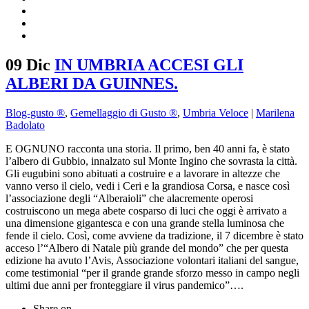
09 Dic
IN UMBRIA ACCESI GLI
ALBERI DA GUINNES.
Blog-gusto ®
,
Gemellaggio di Gusto ®
,
Umbria Veloce
|
Marilena
Badolato
E OGNUNO racconta una storia. Il primo, ben 40 anni fa, è stato
l’albero di Gubbio, innalzato sul Monte Ingino che sovrasta la città.
Gli eugubini sono abituati a costruire e a lavorare in altezze che
vanno verso il cielo, vedi i Ceri e la grandiosa Corsa, e nasce così
l’associazione degli “Alberaioli” che alacremente operosi
costruiscono un mega abete cosparso di luci che oggi è arrivato a
una dimensione gigantesca e con una grande stella luminosa che
fende il cielo. Così, come avviene da tradizione, il 7 dicembre è stato
acceso l’“Albero di Natale più grande del mondo” che per questa
edizione ha avuto l’Avis, Associazione volontari italiani del sangue,
come testimonial “per il grande grande sforzo messo in campo negli
ultimi due anni per fronteggiare il virus pandemico”….
Share on