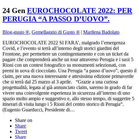
24 Gen
EUROCHOCOLATE 2022: PER
PERUGIA “A PASSO D’UOVO”.
Blog-gusto ®
,
Gemellaggio di Gusto ®
|
Marilena Badolato
EUROCHOCOLATE 2022 SI FARA’, malgrado l’emergenza
Covid, e l’evento si terrà all’interno degli storici giardini del
Frontone, per permettere un contingentamento e con un ticket da
pagare che comprenderà anche un tour attraverso Perugia e i suoi 5
Rioni con un contest fotografico su monumenti selezionati, con
premi in uova di cioccolato. Una Perugia “a passo d’uovo”, questo il
claim, per una nuova interessante e attesissima edizione primaverile
che si terrà dal 25 marzo al 3 aprile. “Grazie a una curiosa
progettualità, legata al già annunciato claim, saremo in grado di far
vivere una coinvolgente esperienza in sicurezza all’interno di uno
spazio molto ampio e suggestivo e, allo stesso tempo, di suggerire 5
itinerari di visita lungo i 5 Rioni del centro storico di Perugia“.
(Eugenio Guarducci, Presidente di…
Share on
Share
Tweet
Share