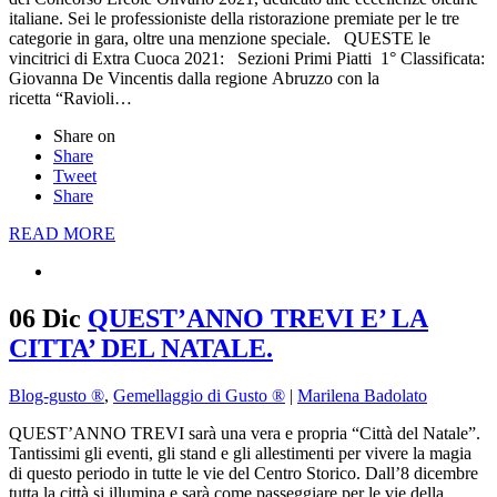
italiane. Sei le professioniste della ristorazione premiate per le tre
categorie in gara, oltre una menzione speciale. QUESTE le
vincitrici di Extra Cuoca 2021: Sezioni Primi Piatti 1° Classificata:
Giovanna De Vincentis dalla regione Abruzzo con la
ricetta “Ravioli…
Share on
Share
Tweet
Share
READ MORE
06 Dic
QUEST’ANNO TREVI E’ LA
CITTA’ DEL NATALE.
Blog-gusto ®
,
Gemellaggio di Gusto ®
|
Marilena Badolato
QUEST’ANNO TREVI sarà una vera e propria “Città del Natale”.
Tantissimi gli eventi, gli stand e gli allestimenti per vivere la magia
di questo periodo in tutte le vie del Centro Storico. Dall’8 dicembre
tutta la città si illumina e sarà come passeggiare per le vie della