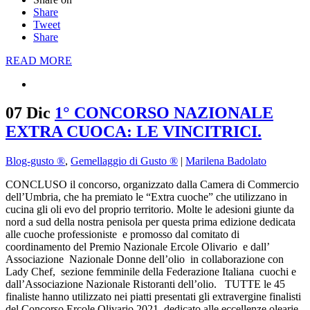
Share
Tweet
Share
READ MORE
07 Dic
1° CONCORSO NAZIONALE
EXTRA CUOCA: LE VINCITRICI.
Blog-gusto ®
,
Gemellaggio di Gusto ®
|
Marilena Badolato
CONCLUSO il concorso, organizzato dalla Camera di Commercio
dell’Umbria, che ha premiato le “Extra cuoche” che utilizzano in
cucina gli oli evo del proprio territorio. Molte le adesioni giunte da
nord a sud della nostra penisola per questa prima edizione dedicata
alle cuoche professioniste e promosso dal comitato di
coordinamento del Premio Nazionale Ercole Olivario e dall’
Associazione Nazionale Donne dell’olio in collaborazione con
Lady Chef, sezione femminile della Federazione Italiana cuochi e
dall’Associazione Nazionale Ristoranti dell’olio. TUTTE le 45
finaliste hanno utilizzato nei piatti presentati gli extravergine finalisti
del Concorso Ercole Olivario 2021, dedicato alle eccellenze olearie