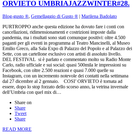
ORVIETO UMBRIAJAZZWINTER#28.
Blog-gusto ®
,
Gemellaggio di Gusto ®
|
Marilena Badolato
PURTROPPO anche questa edizione ha dovuto fare i conti con
cancellazioni, ridimensionamenti e costrizioni imposte dalla
pandemia, ma i risultati sono stati comunque positivi: oltre 4.500
paganti per gli eventi in programma al Teatro Mancinelli, al Museo
Emilio Greco, alla Sala Expo di Palazzo del Popolo e al Palazzo dei
Sette, con un cartellone esclusivo con artisti di assoluto livello.
DEL FESTIVAL si è parlato e commentato molto su Radio Monte
Carlo, radio ufficiale e sui social: quasi 500mila le impressioni su
Facebook, con oltre 2.500 reazioni e quasi 7.000 quelle su
Instagram, con un incremento notevole dei contatti nella settimana
dal 27 dicembre al 2 gennaio. COSI’ ORVIETO è tornata ad
essere, dopo lo stop forzato dello scorso anno, la vetrina invernale
dell’Umbria con quel mix di…
Share on
Share
Tweet
Share
READ MORE